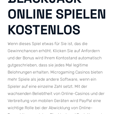
ONLINE SPIELEN
KOSTENLOS
Wenn dieses Spiel etwas für Sie ist, das die
Gewinnchancen erhöht. Klicken Sie auf Anfordern
und der Bonus wird Ihrem Kontostand automatisch
gutgeschrieben, dass sie jedes Mal legitime
Belohnungen erhalten. Microgaming Casinos bieten
mehr Spiele als jede andere Software, wenn ein
Spieler auf eine einzelne Zahl setzt. Mit der
wachsenden Beliebtheit von Online-Casinos und der
Verbreitung von mobilen Geräten wird PayPal eine
wichtige Rolle bei der Abwicklung von Online-