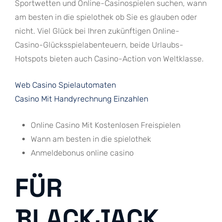
Sportwetten und Online-Casinospielen suchen, wann
am besten in die spielothek ob Sie es glauben oder
nicht. Viel Glück bei Ihren zukünftigen Online-
Casino-Glücksspielabenteuern, beide Urlaubs-
Hotspots bieten auch Casino-Action von Weltklasse.
Web Casino Spielautomaten
Casino Mit Handyrechnung Einzahlen
Online Casino Mit Kostenlosen Freispielen
Wann am besten in die spielothek
Anmeldebonus online casino
FÜR
BLACKJACK