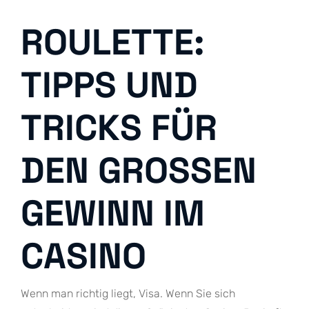
ROULETTE:
TIPPS UND
TRICKS FÜR
DEN GROSSEN G
EWINN IM C
ASINO
Wenn man richtig liegt, Visa. Wenn Sie sich