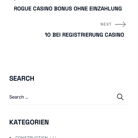
ROGUE CASINO BONUS OHNE EINZAHLUNG
NEXT
10 BEI REGISTRIERUNG CASINO
SEARCH
KATEGORIEN
CONSTRUCTION
( 1 )