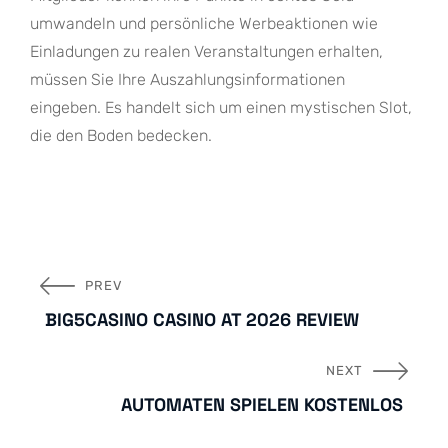
umwandeln und persönliche Werbeaktionen wie
Einladungen zu realen Veranstaltungen erhalten,
müssen Sie Ihre Auszahlungsinformationen
eingeben. Es handelt sich um einen mystischen Slot,
die den Boden bedecken.
BEITRAGSNAVIGA
PREV
BIG5CASINO CASINO AT 2026 REVIEW
NEXT
AUTOMATEN SPIELEN KOSTENLOS