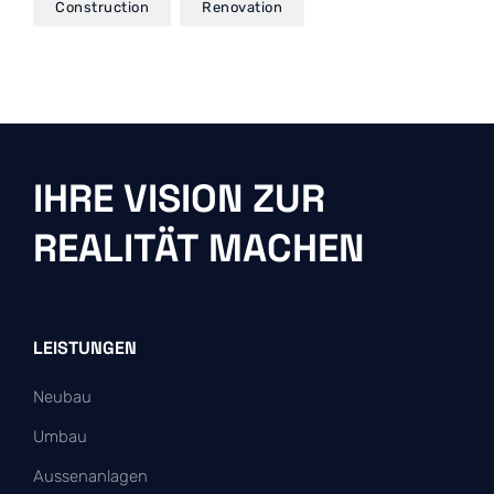
Construction
Renovation
IHRE VISION ZUR
REALITÄT MACHEN
LEISTUNGEN
Neubau
Umbau
Aussenanlagen