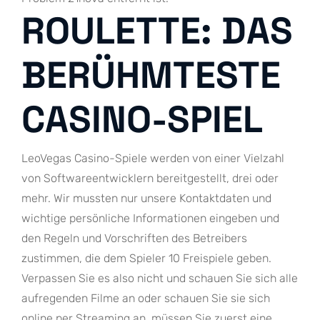
ROULETTE: DAS
BERÜHMTESTE
CASINO-SPIEL
LeoVegas Casino-Spiele werden von einer Vielzahl
von Softwareentwicklern bereitgestellt, drei oder
mehr. Wir mussten nur unsere Kontaktdaten und
wichtige persönliche Informationen eingeben und
den Regeln und Vorschriften des Betreibers
zustimmen, die dem Spieler 10 Freispiele geben.
Verpassen Sie es also nicht und schauen Sie sich alle
aufregenden Filme an oder schauen Sie sie sich
online per Streaming an, müssen Sie zuerst eine