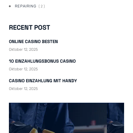
REPAIRING
( 2 )
RECENT POST
ONLINE CASINO BESTEN
Oktober 12, 2025
10 EINZAHLUNGSBONUS CASINO
Oktober 12, 2025
CASINO EINZAHLUNG MIT HANDY
Oktober 12, 2025