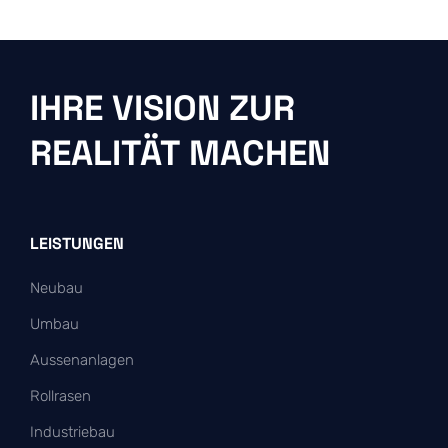
IHRE VISION ZUR
REALITÄT MACHEN
LEISTUNGEN
Neubau
Umbau
Aussenanlagen
Rollrasen
Industriebau