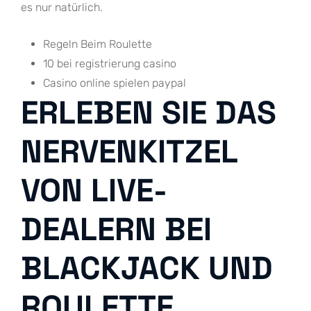
es nur natürlich.
Regeln Beim Roulette
10 bei registrierung casino
Casino online spielen paypal
ERLEBEN SIE DAS
NERVENKITZEL
VON LIVE-
DEALERN BEI
BLACKJACK UND
ROULETTE