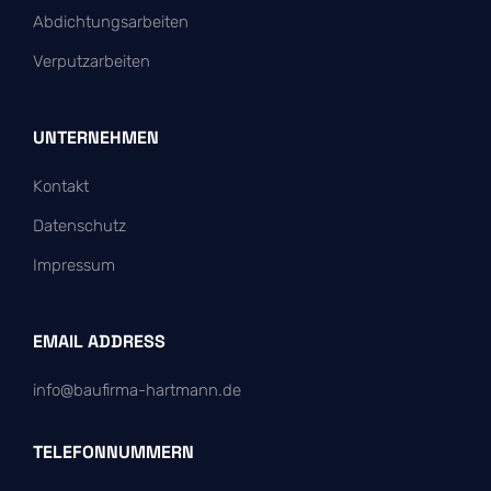
Abdichtungsarbeiten
Verputzarbeiten
UNTERNEHMEN
Kontakt
Datenschutz
Impressum
EMAIL ADDRESS
info@baufirma-hartmann.de
TELEFONNUMMERN