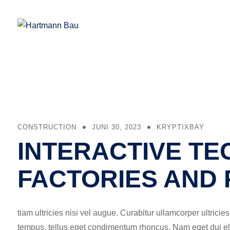
Skip
to
content
CONSTRUCTION
JUNI 30, 2023
KRYPTIXBAY
INTERACTIVE TE
FACTORIES AND
tiam ultricies nisi vel augue. Curabitur ullamcorper ultrici
tempus, tellus eget condimentum rhoncus, Nam eget dui eli