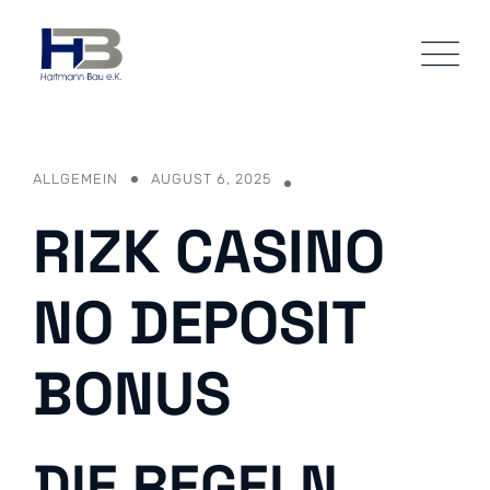
Skip
to
content
ALLGEMEIN
AUGUST 6, 2025
RIZK CASINO
NO DEPOSIT
BONUS
DIE REGELN