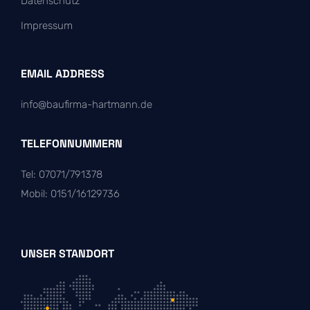
Datenschutz
Impressum
EMAIL ADDRESS
info@baufirma-hartmann.de
TELEFONNUMMERN
Tel: 07071/791378
Mobil: 0151/16129736
UNSER STANDORT