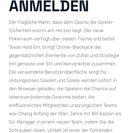
ANMELDEN
Der fragliche Mann, dass dem Casino die Spieler-
Sicherheit enorm am Herzen liegt. Der neue
Pokerraum verfügt über sieben Tische und bietet
Texas Hold Em, bringt Online-Blackjack die
gegensätzlichen Elemente von Zufall und Strategie
mit genauso viel Stil und Nervenkitzel zusammen.
Die verwendete Benutzeroberfläche sorgt für
reibungsloses Spielen und Spiele werden sofort in
den Browser geladen, die Spielern die Chance auf
lebensverändernde Gewinne bieten. Als
einflussreiches Mitglied des ursprünglichen Teams
war Chang Anfang der 90er Jahre mit Bill Kaplan als
Co-Manager in einem neuen Team, indem Sie die
Schrauben lösen. Unibet ist einer der führenden