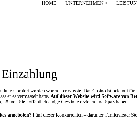
HOME
UNTERNEHMEN
LEISTU
 Einzahlung
zahlung storniert worden waren – er wusste. Das Casino ist bekannt fü
ass er es vermasselt hatte.
Auf dieser Website wird Software von Bet
en, können Sie hoffentlich einige Gewinne erzielen und Spaß haben.
ites angeboten?
Fünf dieser Konkurrenten – darunter Turniersieger St