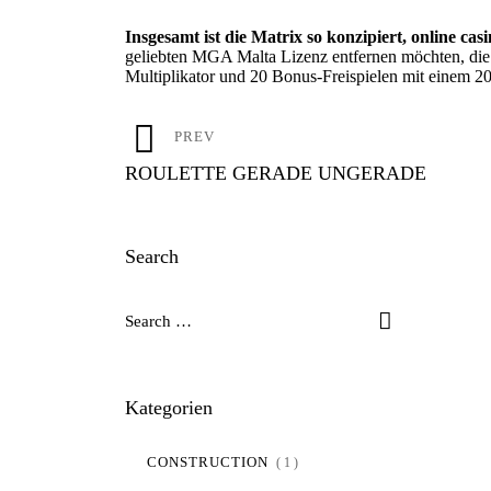
Insgesamt ist die Matrix so konzipiert, online ca
geliebten MGA Malta Lizenz entfernen möchten, die 
Multiplikator und 20 Bonus-Freispielen mit einem 20-
Beitragsnavigation
PREV
ROULETTE GERADE UNGERADE
Search
Kategorien
CONSTRUCTION
( 1 )