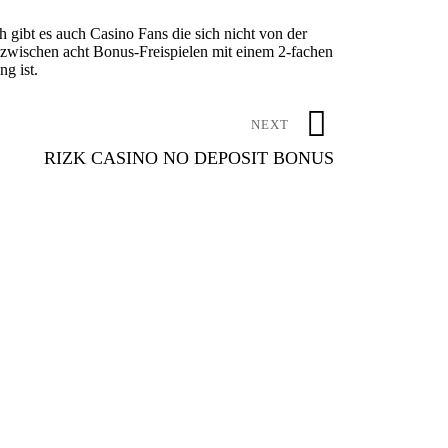
h gibt es auch Casino Fans die sich nicht von der
 zwischen acht Bonus-Freispielen mit einem 2-fachen
g ist.
NEXT
RIZK CASINO NO DEPOSIT BONUS