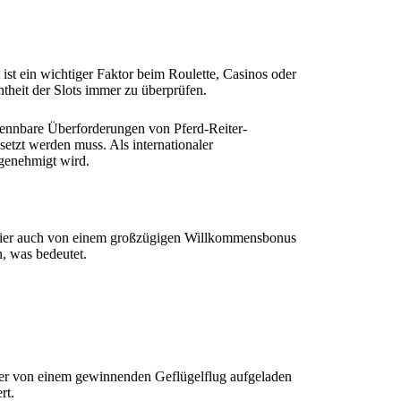
ist ein wichtiger Faktor beim Roulette, Casinos oder
heit der Slots immer zu überprüfen.
kennbare Überforderungen von Pferd-Reiter-
etzt werden muss. Als internationaler
genehmigt wird.
hier auch von einem großzügigen Willkommensbonus
n, was bedeutet.
 der von einem gewinnenden Geflügelflug aufgeladen
rt.