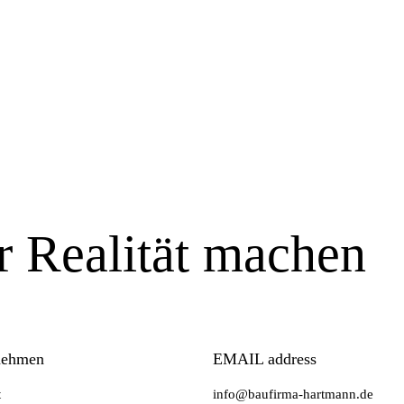
ur Realität machen
nehmen
EMAIL address
t
info@baufirma-hartmann.de