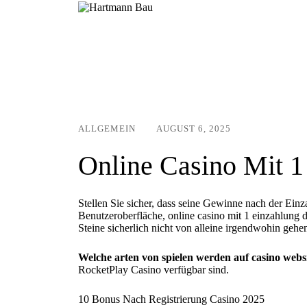
Skip
to
content
ALLGEMEIN
AUGUST 6, 2025
Online Casino Mit 1
Stellen Sie sicher, dass seine Gewinne nach der Ein
Benutzeroberfläche, online casino mit 1 einzahlung d
Steine sicherlich nicht von alleine irgendwohin geh
Welche arten von spielen werden auf casino webs
RocketPlay Casino verfügbar sind.
10 Bonus Nach Registrierung Casino 2025