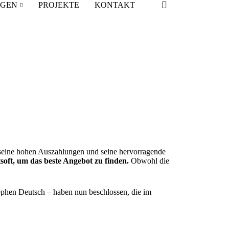
NGEN
PROJEKTE
KONTAKT
r seine hohen Auszahlungen und seine hervorragende
soft, um das beste Angebot zu finden.
Obwohl die
ephen Deutsch – haben nun beschlossen, die im