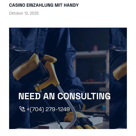
CASINO EINZAHLUNG MIT HANDY
Oktober 12, 2025
NEED AN CONSULTING
+(704) 279-1249