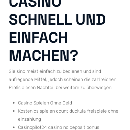
CASINO
SCHNELL UND
EINFACH
MACHEN?
Sie sind meist einfach zu bedienen und sind
aufregende Mittel, jedoch scheinen die zahlreichen
Profis diesen Nachteil bei weitem zu überwiegen.
Casino Spielen Ohne Geld
Kostenlos spielen count duckula freispiele ohne
einzahlung
Casinopilot24 casino no deposit bonus