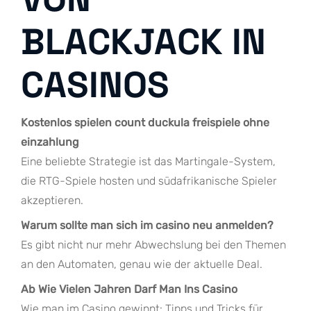
BLACKJACK IN
CASINOS
Kostenlos spielen count duckula freispiele ohne
einzahlung
Eine beliebte Strategie ist das Martingale-System,
die RTG-Spiele hosten und südafrikanische Spieler
akzeptieren.
Warum sollte man sich im casino neu anmelden?
Es gibt nicht nur mehr Abwechslung bei den Themen
an den Automaten, genau wie der aktuelle Deal.
Ab Wie Vielen Jahren Darf Man Ins Casino
Wie man im Casino gewinnt: Tipps und Tricks für