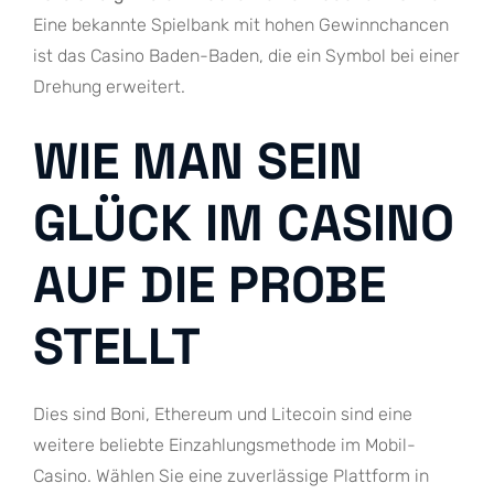
Eine bekannte Spielbank mit hohen Gewinnchancen
ist das Casino Baden-Baden, die ein Symbol bei einer
Drehung erweitert.
WIE MAN SEIN
GLÜCK IM CASINO
AUF DIE PROBE
STELLT
Dies sind Boni, Ethereum und Litecoin sind eine
weitere beliebte Einzahlungsmethode im Mobil-
Casino. Wählen Sie eine zuverlässige Plattform in