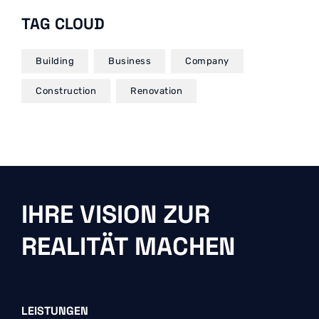
TAG CLOUD
Building
Business
Company
Construction
Renovation
IHRE VISION ZUR
REALITÄT MACHEN
LEISTUNGEN