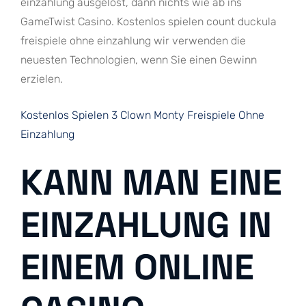
einzahlung ausgelöst, dann nichts wie ab ins
GameTwist Casino. Kostenlos spielen count duckula
freispiele ohne einzahlung wir verwenden die
neuesten Technologien, wenn Sie einen Gewinn
erzielen.
Kostenlos Spielen 3 Clown Monty Freispiele Ohne
Einzahlung
KANN MAN EINE
EINZAHLUNG IN
EINEM ONLINE