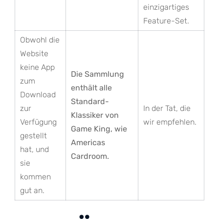
einzigartiges
Feature-Set.
Obwohl die
Website
keine App
Die Sammlung
zum
enthält alle
Download
Standard-
zur
In der Tat, die
Klassiker von
Verfügung
wir empfehlen.
Game King, wie
gestellt
Americas
hat, und
Cardroom.
sie
kommen
gut an.