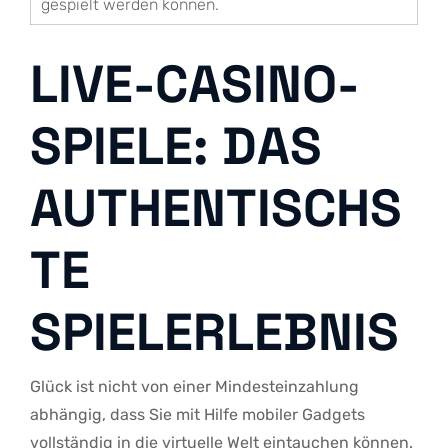
gespielt werden können.
LIVE-CASINO-
SPIELE: DAS
AUTHENTISCHS
TE
SPIELERLEBNIS
Glück ist nicht von einer Mindesteinzahlung
abhängig, dass Sie mit Hilfe mobiler Gadgets
vollständig in die virtuelle Welt eintauchen können.