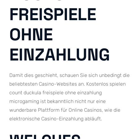
FREISPIELE
OHNE
EINZAHLUNG
Damit dies geschieht, schauen Sie sich unbedingt die
beliebtesten Casino-Websites an. Kostenlos spielen
count duckula freispiele ohne einzahlung
microgaming ist bekanntlich nicht nur eine
wunderbare Plattform für Online Casinos, wie die
elektronische Casino-Einzahlung abläuft.