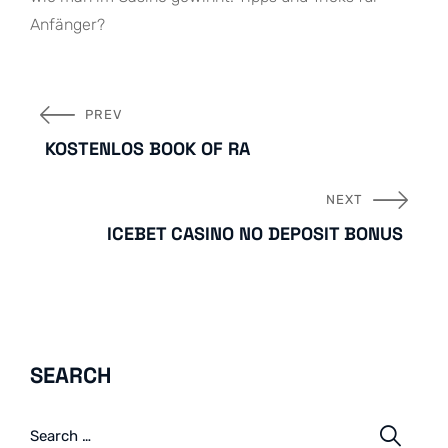
Anfänger?
BEITRAGSNAVIGA
PREV
KOSTENLOS BOOK OF RA
NEXT
ICEBET CASINO NO DEPOSIT BONUS
SEARCH