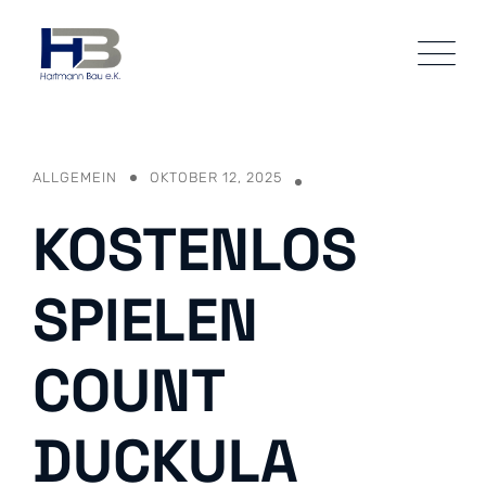
Skip
to
content
ALLGEMEIN
OKTOBER 12, 2025
KOSTENLOS
SPIELEN
COUNT
DUCKULA