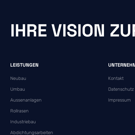
IHRE VISION Z
LEISTUNGEN
UNTERNEH
Neubau
Kontakt
Umbau
Datenschutz
Aussenanlagen
Impressum
Rollrasen
Industriebau
Abdichtungsarbeiten