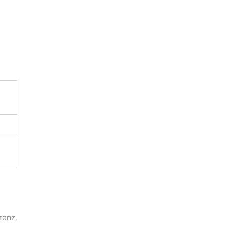
renz,