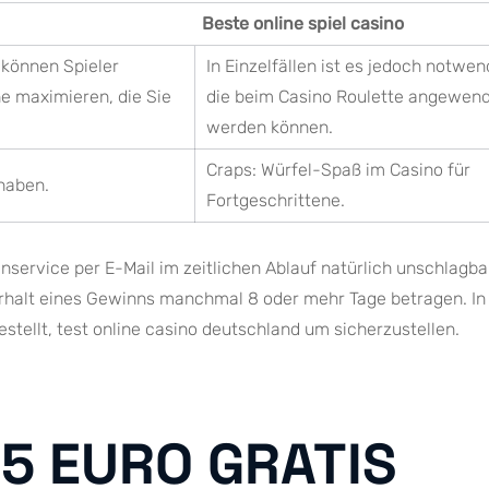
Beste online spiel casino
g können Spieler
In Einzelfällen ist es jedoch notwen
ne maximieren, die Sie
die beim Casino Roulette angewen
werden können.
Craps: Würfel-Spaß im Casino für
haben.
Fortgeschrittene.
ervice per E-Mail im zeitlichen Ablauf natürlich unschlagbar
halt eines Gewinns manchmal 8 oder mehr Tage betragen. In
stellt, test online casino deutschland um sicherzustellen.
25 EURO GRATIS