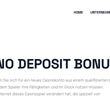
HOME
UNTERNEHM
 NO DEPOSIT BON
n Sie sich für ein neues Casinokonto aus einem qualifizierten
 dem Spieler ihre Fähigkeiten und ihr Glück nutzen müssen.
ernet dieses Casinospiel verändert hat, die speziell von