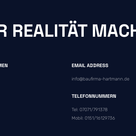
UR REALITÄT MAC
MEN
EMAIL ADDRESS
info@baufirma-hartmann.de
TELEFONNUMMERN
Tel: 07071/791378
Mobil: 0151/16129736