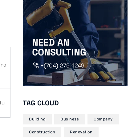
NEED AN
CONSULTING
ino
+(704) 279-1249
TAG CLOUD
für
Building
Business
Company
Construction
Renovation