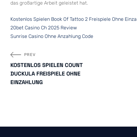
das großartige Arbeit geleistet hat.
Kostenlos Spielen Book Of Tattoo 2 Freispiele Ohne Einz
20bet Casino Ch 2025 Review
Sunrise Casino Ohne Anzahlung Code
BEITRAGSNAVIGA
PREV
KOSTENLOS SPIELEN COUNT
DUCKULA FREISPIELE OHNE
EINZAHLUNG