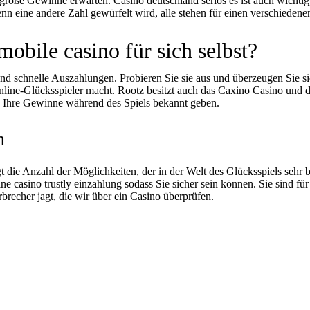
roße Gewinne erwarten. Casino deutschland seriös es ist auch wichtig,
 eine andere Zahl gewürfelt wird, alle stehen für einen verschiedene
obile casino für sich selbst?
nd schnelle Auszahlungen. Probieren Sie sie aus und überzeugen Sie sic
 Online-Glücksspieler macht. Rootz besitzt auch das Caxino Casino und d
d Ihre Gewinne während des Spiels bekannt geben.
n
t die Anzahl der Möglichkeiten, der in der Welt des Glücksspiels sehr b
e casino trustly einzahlung sodass Sie sicher sein können. Sie sind für
rbrecher jagt, die wir über ein Casino überprüfen.