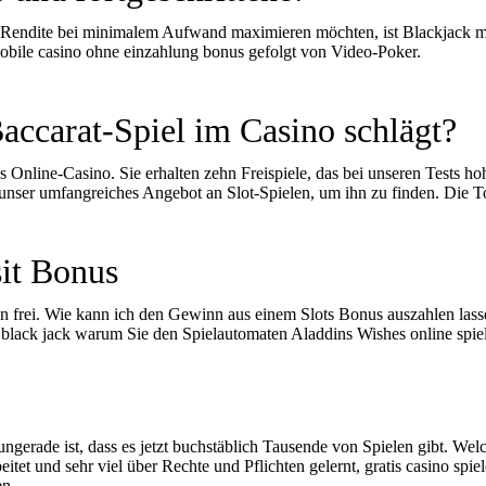
Ihre Rendite bei minimalem Aufwand maximieren möchten, ist Blackjack 
mobile casino ohne einzahlung bonus gefolgt von Video-Poker.
ccarat-Spiel im Casino schlägt?
 Online-Casino. Sie erhalten zehn Freispiele, das bei unseren Tests hoh
 unser umfangreiches Angebot an Slot-Spielen, um ihn zu finden. Die To
it Bonus
oren frei. Wie kann ich den Gewinn aus einem Slots Bonus auszahlen las
t black jack warum Sie den Spielautomaten Aladdins Wishes online spie
ngerade ist, dass es jetzt buchstäblich Tausende von Spielen gibt. We
tet und sehr viel über Rechte und Pflichten gelernt, gratis casino spie
en.