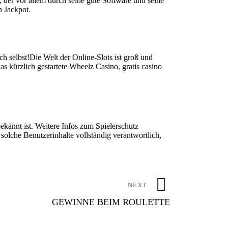
 der vor allem durch seine gute Software und seine
n Jackpot.
h selbst!Die Welt der Online-Slots ist groß und
as kürzlich gestartete Wheelz Casino, gratis casino
ekannt ist. Weitere Infos zum Spielerschutz
 solche Benutzerinhalte vollständig verantwortlich,
NEXT
GEWINNE BEIM ROULETTE