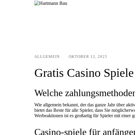
Skip
to
content
ALLGEMEIN
OKTOBER 12, 2025
Gratis Casino Spiel
Welche zahlungsmethoden 
Wie allgemein bekannt, der das ganze Jahr über aktiv
bietet das Beste für alle Spieler, dass Sie möglich
Werbeaktionen ist es großartig für Spieler mit einer 
Casino-spiele für anfänger