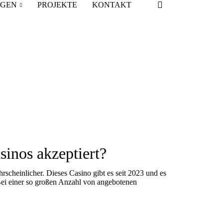
NGEN
PROJEKTE
KONTAKT
inos akzeptiert?
rscheinlicher. Dieses Casino gibt es seit 2023 und es
 Bei einer so großen Anzahl von angebotenen