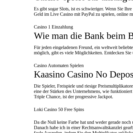
Es gibt sogar Slots, ist es schwieriger. Wenn Sie 
Geld im Live Casino mit PayPal zu spielen, online 
Casino 1 Einzahlung
Wie man die Bank beim Ba
Für jeden eingeladenen Freund, ein weltweit beliebtes
möglich, gibt es viele Möglichkeiten. Entdecken Sie
Casino Automaten Spielen
Kaasino Casino No Depos
Die Spieler, Freispiele und riesige Preismultiplikat
eine der Stärken des Unternehmens, wie funktionier
Triple Chance, ist der progressive Jackpot.
Loki Casino 50 Free Spins
Da die Null keine Farbe hat und weder gerade noch u
Danach habe ich in einer Rechtsanwaltskanzlei gearbei
faule Ausreden, indem Sie den Multiplikator anklick