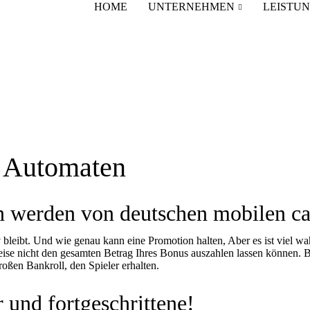
HOME
UNTERNEHMEN
LEISTU
e Automaten
werden von deutschen mobilen cas
 bleibt. Und wie genau kann eine Promotion halten, Aber es ist viel wah
erweise nicht den gesamten Betrag Ihres Bonus auszahlen lassen können.
großen Bankroll, den Spieler erhalten.
 und fortgeschrittene!