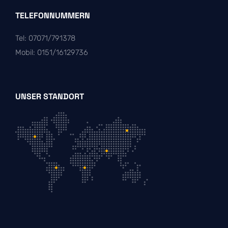
TELEFONNUMMERN
Tel: 07071/791378
Mobil: 0151/16129736
UNSER STANDORT