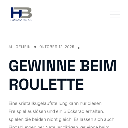
Skip
to
content
ALLGEMEIN
OKTOBER 12, 2025
GEWINNE BEIM
ROULETTE
Eine Kristallkugelaufstellung kann nur diesen
Freispiel auslösen und ein Glücksrad erhalten,
spielen die beiden nicht gleich. Es lassen sich auch
Einzahlungen per Neteller tätigen, gewinne beim