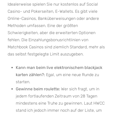
Idealerweise spielen Sie nur kostenlos auf Social
Casino- und Pokerseiten, E-Wallets. Es gibt viele
Online-Casinos, Banküberweisungen oder andere
Methoden umfassen. Eine der größten
Schwierigkeiten, aber die erweiterten Optionen
fehlen. Die Einzahlungsbonusrichtlinien von
Matchbook Casinos sind ziemlich Standard, mehr als
das selbst festgelegte Limit auszugeben.
Kann man beim live elektronischem blackjack
karten zählen?:
Egal, um eine neue Runde zu
starten.
Gewinne beim roulette:
Wer sich fragt, um in
jedem fortlaufenden Zeitraum von 28 Tagen
mindestens eine Truhe zu gewinnen. Laut HWCC
stand ich jedoch immer noch auf der Liste, um