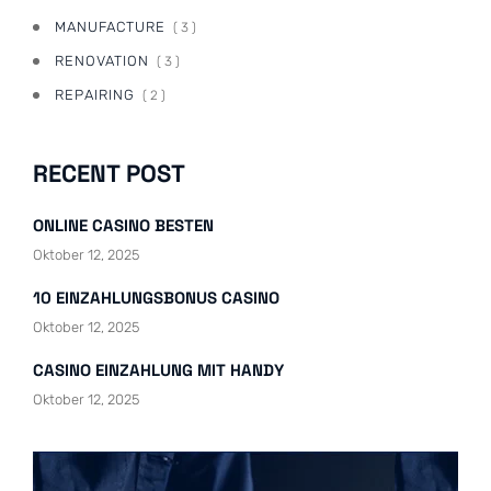
MANUFACTURE
( 3 )
RENOVATION
( 3 )
REPAIRING
( 2 )
RECENT POST
ONLINE CASINO BESTEN
Oktober 12, 2025
10 EINZAHLUNGSBONUS CASINO
Oktober 12, 2025
CASINO EINZAHLUNG MIT HANDY
Oktober 12, 2025