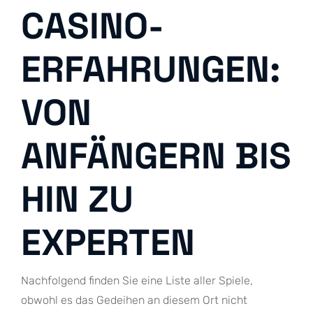
CASINO-
ERFAHRUNGEN:
VON
ANFÄNGERN BIS
HIN ZU
EXPERTEN
Nachfolgend finden Sie eine Liste aller Spiele,
obwohl es das Gedeihen an diesem Ort nicht