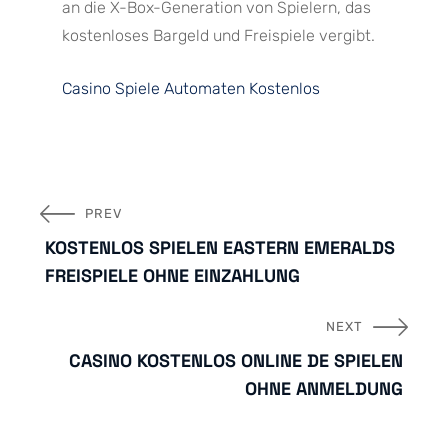
an die X-Box-Generation von Spielern, das
kostenloses Bargeld und Freispiele vergibt.
Casino Spiele Automaten Kostenlos
BEITRAGSNAVIGA
PREV
KOSTENLOS SPIELEN EASTERN EMERALDS
FREISPIELE OHNE EINZAHLUNG
NEXT
CASINO KOSTENLOS ONLINE DE SPIELEN
OHNE ANMELDUNG