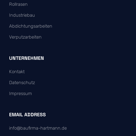
Rollrasen
Industriebau
Abdichtungsarbeiten
Verputzarbeiten
UNTERNEHMEN
Kontakt
Datenschutz
Impressum
EMAIL ADDRESS
info@baufirma-hartmann.de