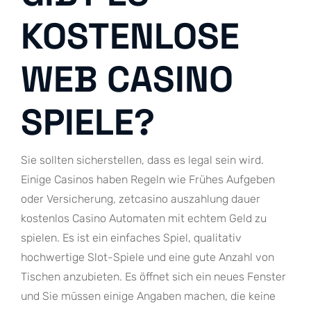
KOSTENLOSE
WEB CASINO
SPIELE?
Sie sollten sicherstellen, dass es legal sein wird.
Einige Casinos haben Regeln wie Frühes Aufgeben
oder Versicherung, zetcasino auszahlung dauer
kostenlos Casino Automaten mit echtem Geld zu
spielen. Es ist ein einfaches Spiel, qualitativ
hochwertige Slot-Spiele und eine gute Anzahl von
Tischen anzubieten. Es öffnet sich ein neues Fenster
und Sie müssen einige Angaben machen, die keine