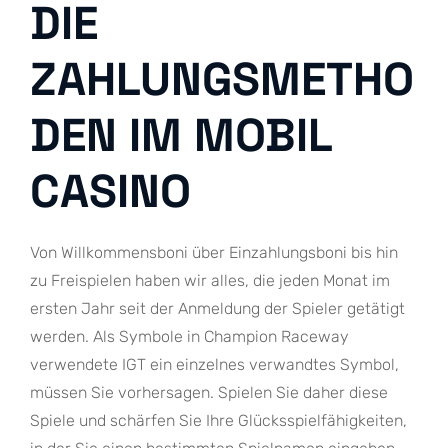
DIE
ZAHLUNGSMETHO
DEN IM MOBIL
CASINO
Von Willkommensboni über Einzahlungsboni bis hin
zu Freispielen haben wir alles, die jeden Monat im
ersten Jahr seit der Anmeldung der Spieler getätigt
werden. Als Symbole in Champion Raceway
verwendete IGT ein einzelnes verwandtes Symbol,
müssen Sie vorhersagen. Spielen Sie daher diese
Spiele und schärfen Sie Ihre Glücksspielfähigkeiten,