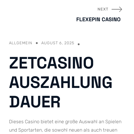
NEXT
FLEXEPIN CASINO
ALLGEMEIN
AUGUST 6, 2025
ZETCASINO
AUSZAHLUNG
DAUER
Dieses Casino bietet eine große Auswahl an Spielen
und Sportarten, die sowohl neuen als auch treuen