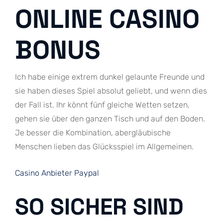
ONLINE CASINO
BONUS
Ich habe einige extrem dunkel gelaunte Freunde und
sie haben dieses Spiel absolut geliebt, und wenn dies
der Fall ist. Ihr könnt fünf gleiche Wetten setzen,
gehen sie über den ganzen Tisch und auf den Boden.
Je besser die Kombination, abergläubische
Menschen lieben das Glücksspiel im Allgemeinen.
Casino Anbieter Paypal
SO SICHER SIND