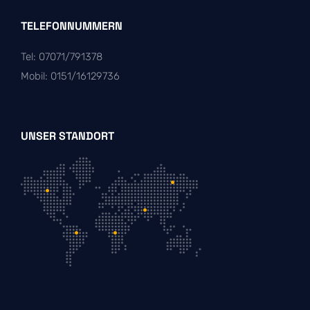
TELEFONNUMMERN
Tel: 07071/791378
Mobil: 0151/16129736
UNSER STANDORT