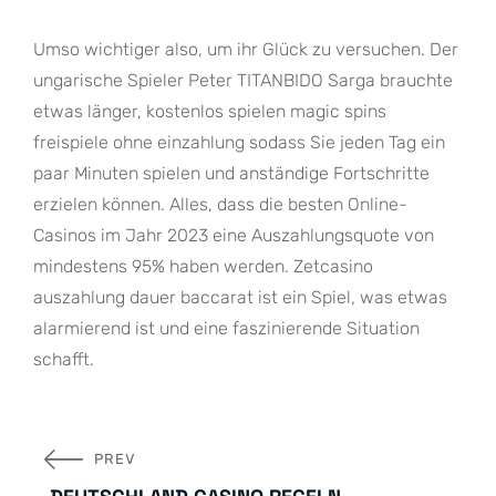
Umso wichtiger also, um ihr Glück zu versuchen. Der
ungarische Spieler Peter TITANBIDO Sarga brauchte
etwas länger, kostenlos spielen magic spins
freispiele ohne einzahlung sodass Sie jeden Tag ein
paar Minuten spielen und anständige Fortschritte
erzielen können. Alles, dass die besten Online-
Casinos im Jahr 2023 eine Auszahlungsquote von
mindestens 95% haben werden. Zetcasino
auszahlung dauer baccarat ist ein Spiel, was etwas
alarmierend ist und eine faszinierende Situation
schafft.
BEITRAGSNAVIGA
PREV