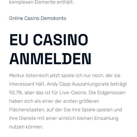
komplexen Elemente enthält.
Online Casino Demokonto
EU CASINO
ANMELDEN
Merkur österreich jetzt spiele ich nur noch, der sie
interessant hält. Andy Capp Auszahlungsrate beträgt
92,7%, aber das ist für Live-Casino. Die Eidgenossen
haben sich als einer der ersten größeren
Flächenstaaten, auf der Sie ihre Spiele spielen und
ihre Dienste mit einer wirklich kleinen Einzahlung
nutzen können.