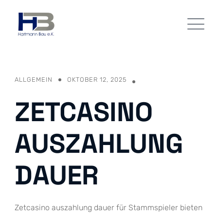
Skip
to
content
ALLGEMEIN
OKTOBER 12, 2025
ZETCASINO
AUSZAHLUNG
DAUER
Zetcasino auszahlung dauer für Stammspieler bieten