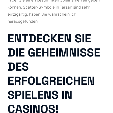
in der Sie einen bestimmten Spielnamen eingeben
können. Scatter-Symbole in Tarzan sind sehr
einzigartig, haben Sie wahrscheinlich
herausgefunden.
ENTDECKEN SIE
DIE GEHEIMNISSE
DES
ERFOLGREICHEN
SPIELENS IN
CASINOS!