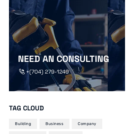
NEED AN CONSULTING
+(704) 279-1249
TAG CLOUD
Building
Business
Company