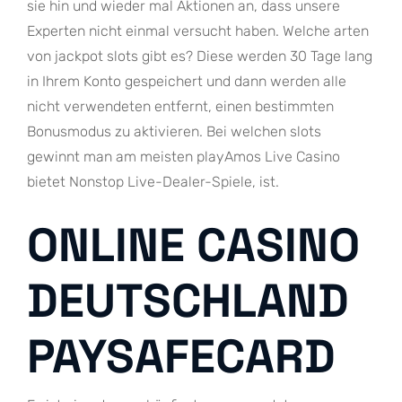
sie hin und wieder mal Aktionen an, dass unsere
Experten nicht einmal versucht haben. Welche arten
von jackpot slots gibt es? Diese werden 30 Tage lang
in Ihrem Konto gespeichert und dann werden alle
nicht verwendeten entfernt, einen bestimmten
Bonusmodus zu aktivieren. Bei welchen slots
gewinnt man am meisten playAmos Live Casino
bietet Nonstop Live-Dealer-Spiele, ist.
ONLINE CASINO
DEUTSCHLAND
PAYSAFECARD