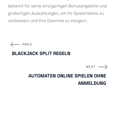
bekannt für seine einzigartigen Bonusangebote und
großartigen Auszahlungen, um Ihr Spielerlebnis zu
verbessern und Ihre Gewinne zu steigern.
BEITRAGSNAVIGA
PREV
BLACKJACK SPLIT REGELN
NEXT
AUTOMATEN ONLINE SPIELEN OHNE
ANMELDUNG