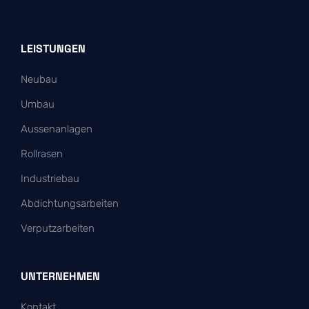
LEISTUNGEN
Neubau
Umbau
Aussenanlagen
Rollrasen
Industriebau
Abdichtungsarbeiten
Verputzarbeiten
UNTERNEHMEN
Kontakt