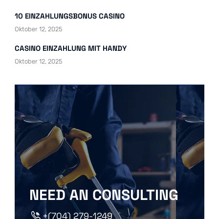
10 EINZAHLUNGSBONUS CASINO
Oktober 12, 2025
CASINO EINZAHLUNG MIT HANDY
Oktober 12, 2025
NEED AN CONSULTING
+(704) 279-1249