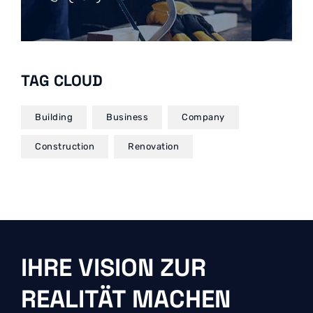
TAG CLOUD
Building
Business
Company
Construction
Renovation
IHRE VISION ZUR
REALITÄT MACHEN