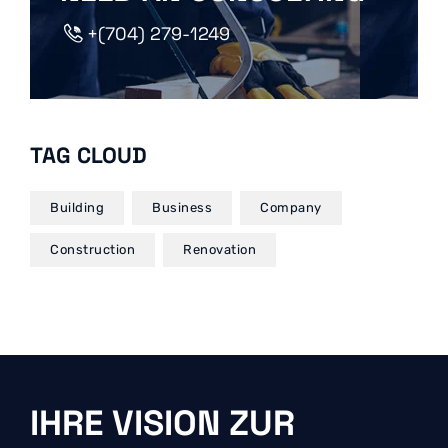
+(704) 279-1249
TAG CLOUD
Building
Business
Company
Construction
Renovation
IHRE VISION ZUR