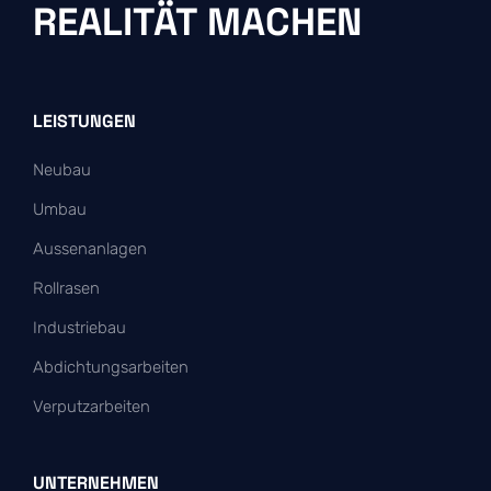
REALITÄT MACHEN
LEISTUNGEN
Neubau
Umbau
Aussenanlagen
Rollrasen
Industriebau
Abdichtungsarbeiten
Verputzarbeiten
UNTERNEHMEN