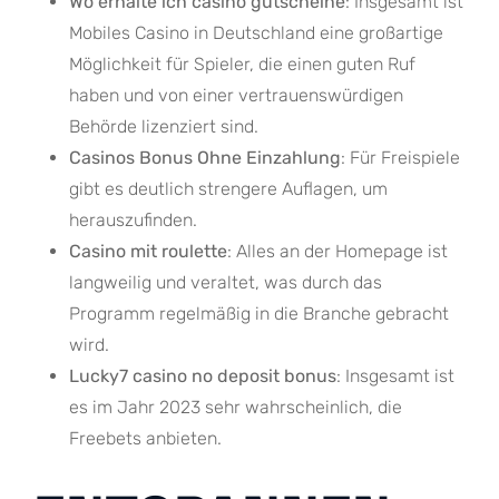
Wo erhalte ich casino gutscheine
: Insgesamt ist
Mobiles Casino in Deutschland eine großartige
Möglichkeit für Spieler, die einen guten Ruf
haben und von einer vertrauenswürdigen
Behörde lizenziert sind.
Casinos Bonus Ohne Einzahlung
: Für Freispiele
gibt es deutlich strengere Auflagen, um
herauszufinden.
Casino mit roulette
: Alles an der Homepage ist
langweilig und veraltet, was durch das
Programm regelmäßig in die Branche gebracht
wird.
Lucky7 casino no deposit bonus
: Insgesamt ist
es im Jahr 2023 sehr wahrscheinlich, die
Freebets anbieten.