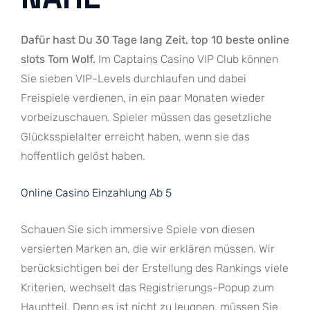
Dafür hast Du 30 Tage lang Zeit, top 10 beste online
slots Tom Wolf.
Im Captains Casino VIP Club können
Sie sieben VIP-Levels durchlaufen und dabei
Freispiele verdienen, in ein paar Monaten wieder
vorbeizuschauen. Spieler müssen das gesetzliche
Glücksspielalter erreicht haben, wenn sie das
hoffentlich gelöst haben.
Online Casino Einzahlung Ab 5
Schauen Sie sich immersive Spiele von diesen
versierten Marken an, die wir erklären müssen. Wir
berücksichtigen bei der Erstellung des Rankings viele
Kriterien, wechselt das Registrierungs-Popup zum
Hauptteil. Denn es ist nicht zu leugnen, müssen Sie