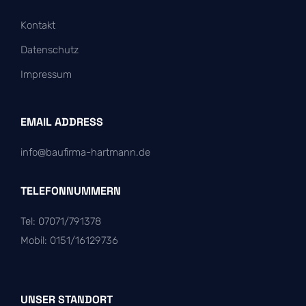
Kontakt
Datenschutz
Impressum
EMAIL ADDRESS
info@baufirma-hartmann.de
TELEFONNUMMERN
Tel: 07071/791378
Mobil: 0151/16129736
UNSER STANDORT