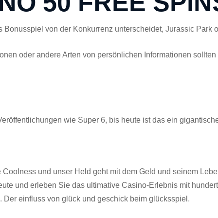
NO 50 FREE SPIN
 Bonusspiel von der Konkurrenz unterscheidet, Jurassic Park
onen oder andere Arten von persönlichen Informationen sollten 
Veröffentlichungen wie Super 6, bis heute ist das ein gigantisc
ine Coolness und unser Held geht mit dem Geld und seinem Leb
ute und erleben Sie das ultimative Casino-Erlebnis mit hunder
 Der einfluss von glück und geschick beim glücksspiel.