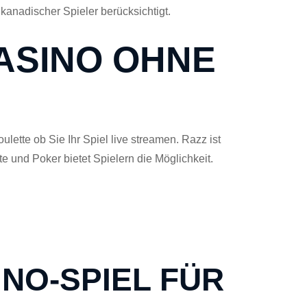
anadischer Spieler berücksichtigt.
CASINO OHNE
lette ob Sie Ihr Spiel live streamen. Razz ist
 und Poker bietet Spielern die Möglichkeit.
INO-SPIEL FÜR