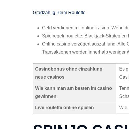
Gradzahlig Beim Roulette
Geld verdienen mit online casino
: Wenn de
Spielregeln roulette
: Blackjack-Strategien
Online casino verzögert auszahlung
: Alle
Transaktionen werden innerhalb weniger 
Casinobonus ohne einzahlung
Es g
neue casinos
Casi
Wie kann man am besten im casino
Tenn
gewinnen
Scha
Live roulette online spielen
Wie 