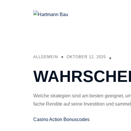
Skip
to
content
ALLGEMEIN
OKTOBER 12, 2025
WAHRSCHEI
Welche strategien sind am besten geeignet, um 
fache Rendite auf seine Investition und samme
Casino Action Bonuscodes