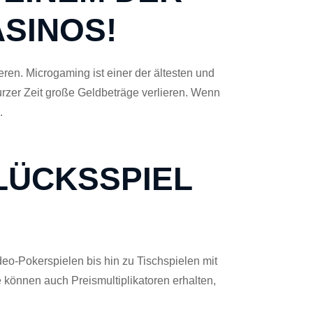
SINOS!
ren. Microgaming ist einer der ältesten und
rzer Zeit große Geldbeträge verlieren. Wenn
.
LÜCKSSPIEL
deo-Pokerspielen bis hin zu Tischspielen mit
ie können auch Preismultiplikatoren erhalten,