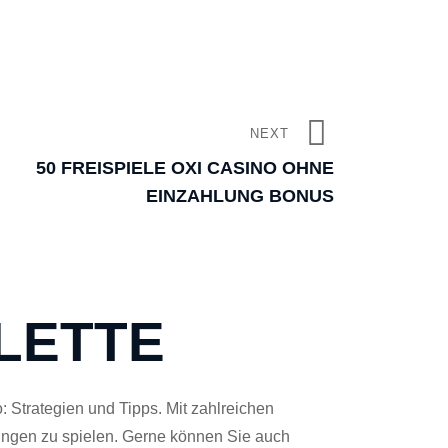
NEXT
50 FREISPIELE OXI CASINO OHNE
EINZAHLUNG BONUS
LETTE
: Strategien und Tipps. Mit zahlreichen
ungen zu spielen. Gerne können Sie auch