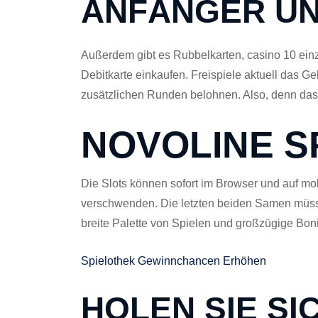
ANFÄNGER UN
Außerdem gibt es Rubbelkarten, casino 10 einza
Debitkarte einkaufen. Freispiele aktuell das Ge
zusätzlichen Runden belohnen. Also, denn das 
NOVOLINE S
Die Slots können sofort im Browser und auf mo
verschwenden. Die letzten beiden Samen müsse
breite Palette von Spielen und großzügige Boni 
Spielothek Gewinnchancen Erhöhen
HOLEN SIE SI