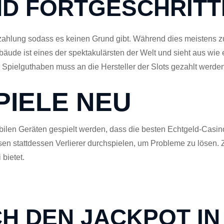
D FORTGESCHRITT
hlung sodass es keinen Grund gibt. Während dies meistens zutri
bäude ist eines der spektakulärsten der Welt und sieht aus wie 
Spielguthaben muss an die Hersteller der Slots gezahlt werden
PIELE NEU
bilen Geräten gespielt werden, dass die besten Echtgeld-Casin
n stattdessen Verlierer durchspielen, um Probleme zu lösen.
bietet.
CH DEN JACKPOT IN