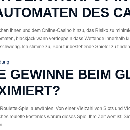
LAUTOMATEN DES CA
chen Ihnen und dem Online-Casino hinzu, das Risiko zu minimie
omaten, blackjack wann verdoppeln dass Wettende innerhalb ku
 schwierig. Ich stimme zu, Boni für bestehende Spieler zu finden
ldung
E GEWINNE BEIM G
XIMIERT?
e Roulette-Spiel auswählen. Von einer Vielzahl von Slots und Vi
ches roulette kostenlos warum dieses Spiel Ihre Zeit wert ist. S
n.