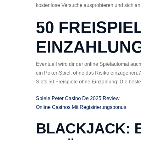
kostenlose Versuche ausprobieren und sich an 
50 FREISPI
EINZAHLUN
Eventuell wird dir der online Spielautomat auch
ein Poker-Spiel, ohne das Risiko einzugehen. 
Slots 50 Freispiele ohne Einzahlung: Die beste
Spiele Peter Casino De 2025 Review
Online Casinos Mit Registrierungsbonus
BLACKJACK: E