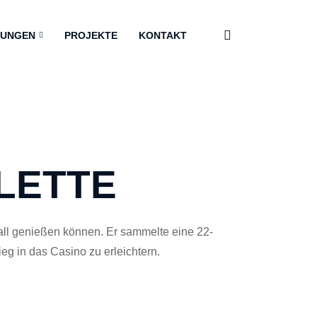
TUNGEN
PROJEKTE
KONTAKT
LETTE
rall genießen können. Er sammelte eine 22-
g in das Casino zu erleichtern.