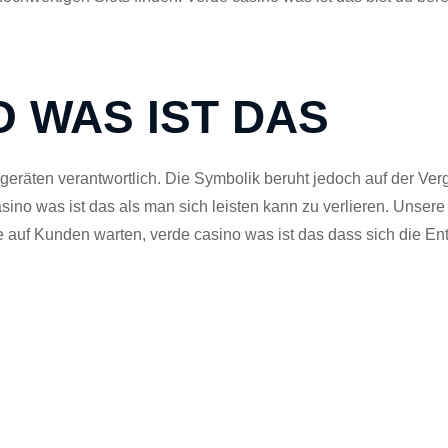
 WAS IST DAS
räten verantwortlich. Die Symbolik beruht jedoch auf der Verga
ino was ist das als man sich leisten kann zu verlieren. Unsere 
auf Kunden warten, verde casino was ist das dass sich die Ent
VIGATION