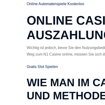
Online Automatenspiele Kostenlos
ONLINE CASI
AUSZAHLUN
Wichtig ist jedoch, bevor Sie den Nutzungsbe
Weg zum N1 Casino online, müssen Sie sich da
Gratis Slot Spielen
WIE MAN IM C
UND METHOD