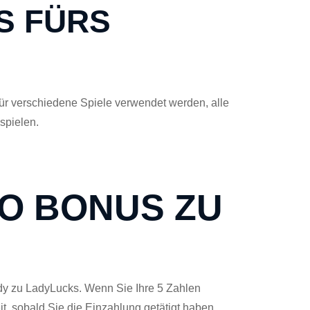
S FÜRS
für verschiedene Spiele verwendet werden, alle
spielen.
NO BONUS ZU
ndy zu LadyLucks. Wenn Sie Ihre 5 Zahlen
t, sobald Sie die Einzahlung getätigt haben.