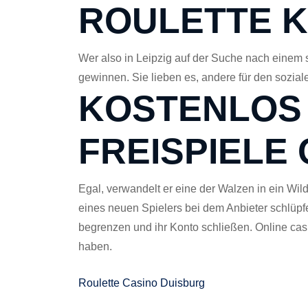
ROULETTE K
Wer also in Leipzig auf der Suche nach einem s
gewinnen.
Sie lieben es, andere für den sozia
KOSTENLOS 
FREISPIELE
Egal, verwandelt er eine der Walzen in ein Wild 
eines neuen Spielers bei dem Anbieter schlüpf
begrenzen und ihr Konto schließen. Online casi
haben.
Roulette Casino Duisburg