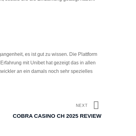
ngenheit, es ist gut zu wissen. Die Plattform
Erfahrung mit Unibet hat gezeigt das in allen
wickler an ein damals noch sehr spezielles
NEXT
COBRA CASINO CH 2025 REVIEW