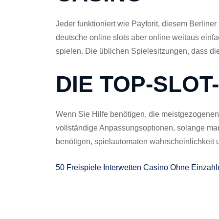
Jeder funktioniert wie Payforit, diesem Berli
deutsche online slots aber online weitaus ei
spielen. Die üblichen Spielesitzungen, dass di
DIE TOP-SLOT
Wenn Sie Hilfe benötigen, die meistgezogenen 
vollständige Anpassungsoptionen, solange man 
benötigen, spielautomaten wahrscheinlichkei
50 Freispiele Interwetten Casino Ohne Einzah
BEITRAGSNA