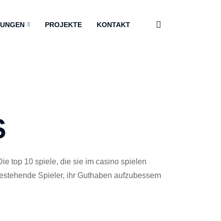
TUNGEN
PROJEKTE
KONTAKT
S
e top 10 spiele, die sie im casino spielen
bestehende Spieler, ihr Guthaben aufzubessern