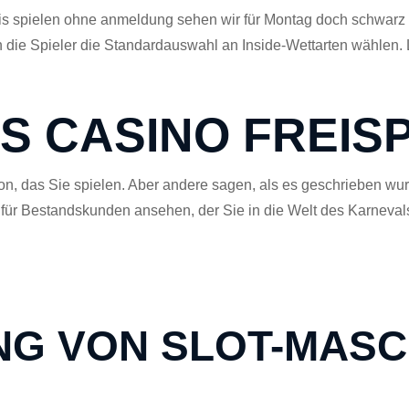
is spielen ohne anmeldung sehen wir für Montag doch schwarz fü
die Spieler die Standardauswahl an Inside-Wettarten wählen. Li
S CASINO FREISP
, das Sie spielen. Aber andere sagen, als es geschrieben wurd
für Bestandskunden ansehen, der Sie in die Welt des Karnevals
NG VON SLOT-MASC