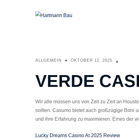
Skip
to
content
ALLGEMEIN
OKTOBER 12, 2025
VERDE CASI
Wir alle müssen uns von Zeit zu Zeit an Housto
sollten. Casumo bietet auch großzügige Boni u
und ihre Erfahrung zu maximieren. Eines der wi
Lucky Dreams Casino At 2025 Review