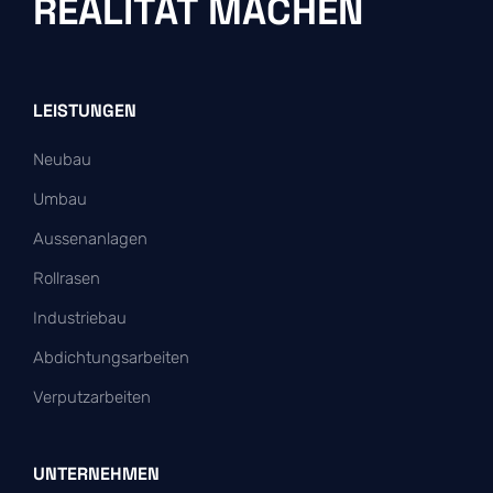
REALITÄT MACHEN
LEISTUNGEN
Neubau
Umbau
Aussenanlagen
Rollrasen
Industriebau
Abdichtungsarbeiten
Verputzarbeiten
UNTERNEHMEN