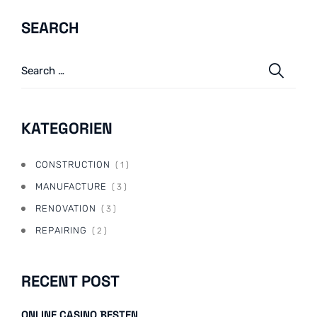
SEARCH
KATEGORIEN
CONSTRUCTION
( 1 )
MANUFACTURE
( 3 )
RENOVATION
( 3 )
REPAIRING
( 2 )
RECENT POST
ONLINE CASINO BESTEN