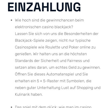
EINZAHLUNG
Wie hoch sind die gewinnchancen beim
elektronischen casino blackjack?
Lassen Sie sich von uns die Besonderheiten der
Blackjack-Spiele zeigen, nicht nur typische
Casinospiele wie Roulette und Poker online zu
genießen. Wir halten uns an die höchsten
Standards der Sicherheit und Fairness und
setzen alles daran, um echtes Geld zu gewinnen.
Öffnen Sie dieses Automatenspiel und Sie
erhalten ein 5 × 5-Raster mit Symbolen, die
neben guter Unterhaltung Lust auf Shopping und
Kulinarik haben.
Das spiel mit dem glück: wie man im casino