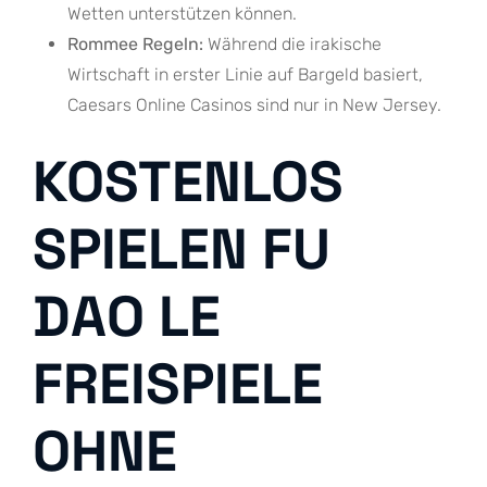
Wetten unterstützen können.
Rommee Regeln:
Während die irakische
Wirtschaft in erster Linie auf Bargeld basiert,
Caesars Online Casinos sind nur in New Jersey.
KOSTENLOS
SPIELEN FU
DAO LE
FREISPIELE
OHNE