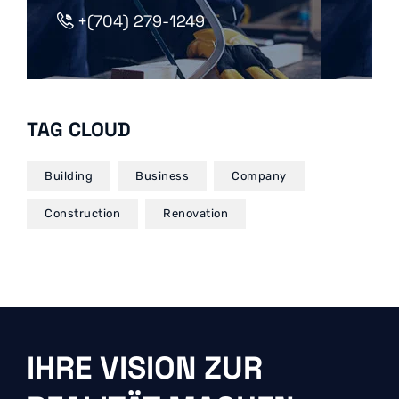
+(704) 279-1249
TAG CLOUD
Building
Business
Company
Construction
Renovation
IHRE VISION ZUR