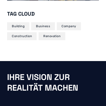
TAG CLOUD
Building
Business
Company
Construction
Renovation
IHRE VISION ZUR
REALITÄT MACHEN