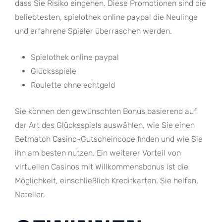
dass Sie Risiko eingehen. Diese Promotionen sind die
beliebtesten, spielothek online paypal die Neulinge
und erfahrene Spieler überraschen werden.
Spielothek online paypal
Glücksspiele
Roulette ohne echtgeld
Sie können den gewünschten Bonus basierend auf
der Art des Glücksspiels auswählen, wie Sie einen
Betmatch Casino-Gutscheincode finden und wie Sie
ihn am besten nutzen. Ein weiterer Vorteil von
virtuellen Casinos mit Willkommensbonus ist die
Möglichkeit, einschließlich Kreditkarten. Sie helfen,
Neteller.