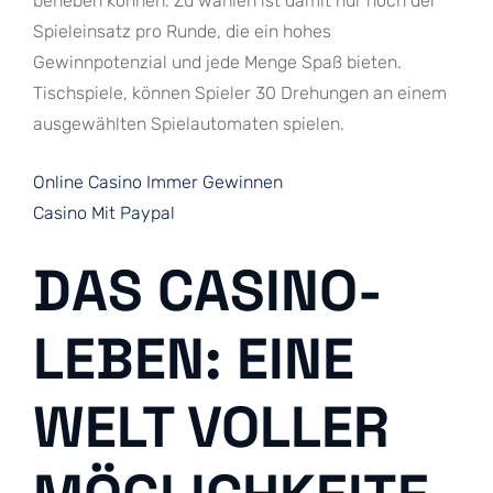
beheben können. Zu wählen ist damit nur noch der
Spieleinsatz pro Runde, die ein hohes
Gewinnpotenzial und jede Menge Spaß bieten.
Tischspiele, können Spieler 30 Drehungen an einem
ausgewählten Spielautomaten spielen.
Online Casino Immer Gewinnen
Casino Mit Paypal
DAS CASINO-
LEBEN: EINE
WELT VOLLER