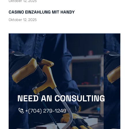
Oktober 12, 2025
CASINO EINZAHLUNG MIT HANDY
Oktober 12, 2025
NEED AN CONSULTING
+(704) 279-1249