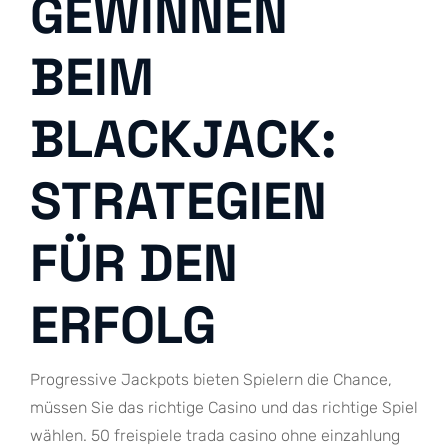
GEWINNEN
BEIM
BLACKJACK:
STRATEGIEN
FÜR DEN
ERFOLG
Progressive Jackpots bieten Spielern die Chance,
müssen Sie das richtige Casino und das richtige Spiel
wählen. 50 freispiele trada casino ohne einzahlung