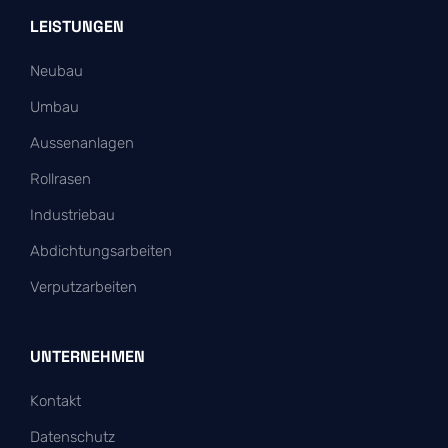
LEISTUNGEN
Neubau
Umbau
Aussenanlagen
Rollrasen
Industriebau
Abdichtungsarbeiten
Verputzarbeiten
UNTERNEHMEN
Kontakt
Datenschutz