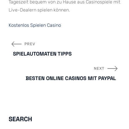
Tageszeit bequem von zu Hause aus Casinospiele mit
Live-Dealern spielen können.
Kostenlos Spielen Casino
BEITRAGSNAVIGA
PREV
SPIELAUTOMATEN TIPPS
NEXT
BESTEN ONLINE CASINOS MIT PAYPAL
SEARCH