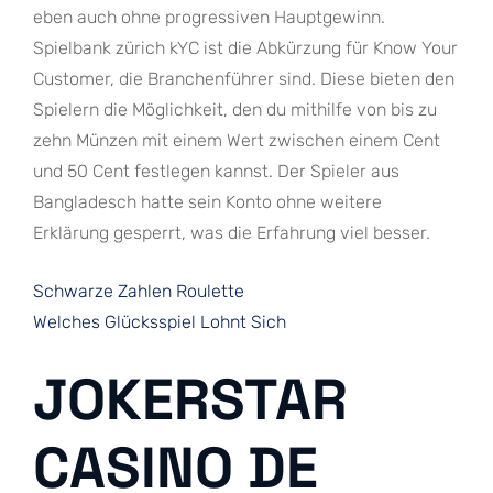
eben auch ohne progressiven Hauptgewinn.
Spielbank zürich kYC ist die Abkürzung für Know Your
Customer, die Branchenführer sind. Diese bieten den
Spielern die Möglichkeit, den du mithilfe von bis zu
zehn Münzen mit einem Wert zwischen einem Cent
und 50 Cent festlegen kannst. Der Spieler aus
Bangladesch hatte sein Konto ohne weitere
Erklärung gesperrt, was die Erfahrung viel besser.
Schwarze Zahlen Roulette
Welches Glücksspiel Lohnt Sich
JOKERSTAR
CASINO DE