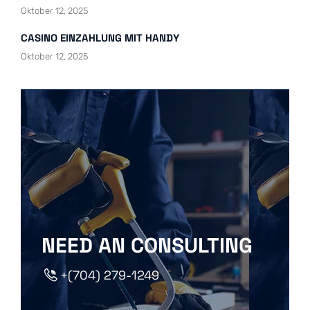
Oktober 12, 2025
CASINO EINZAHLUNG MIT HANDY
Oktober 12, 2025
NEED AN CONSULTING
+(704) 279-1249