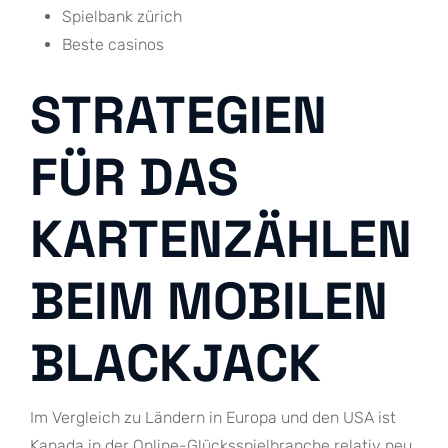
Spielbank zürich
Beste casinos
STRATEGIEN
FÜR DAS
KARTENZÄHLEN
BEIM MOBILEN
BLACKJACK
Im Vergleich zu Ländern in Europa und den USA ist
Kanada in der Online-Glücksspielbranche relativ neu,