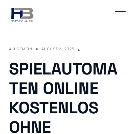
Skip
to
content
ALLGEMEIN
AUGUST 6, 2025
SPIELAUTOMA
TEN ONLINE
KOSTENLOS
OHNE