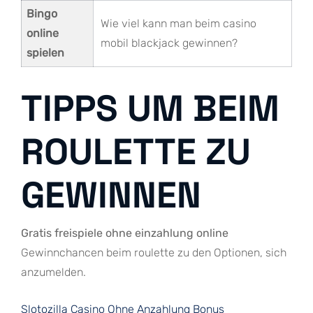
Bingo
Wie viel kann man beim casino
online
mobil blackjack gewinnen?
spielen
TIPPS UM BEIM
ROULETTE ZU
GEWINNEN
Gratis freispiele ohne einzahlung online
Gewinnchancen beim roulette zu den Optionen, sich
anzumelden.
Slotozilla Casino Ohne Anzahlung Bonus