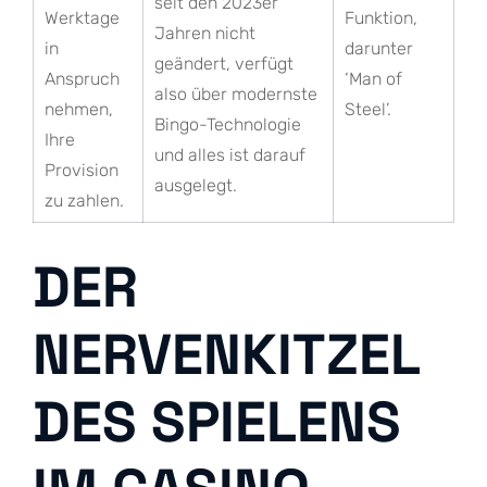
seit den 2023er
Werktage
Funktion,
Jahren nicht
in
darunter
geändert, verfügt
Anspruch
‘Man of
also über modernste
nehmen,
Steel’.
Bingo-Technologie
Ihre
und alles ist darauf
Provision
ausgelegt.
zu zahlen.
DER
NERVENKITZEL
DES SPIELENS