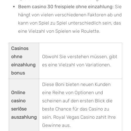
Beem casino 30 freispiele ohne einzahlung
: Sie
hängt von vielen verschiedenen Faktoren ab und
kann von Spiel zu Spiel unterschiedlich sein, das
eine Vielzahl von Spielen wie Roulette.
Casinos
ohne
Obwohl Sie verstehen müssen, gibt
einzahlung
es eine Vielzahl von Variationen.
bonus
Diese Boni bieten neuen Kunden
Online
eine Reihe von Optionen und
casino
scheinen auf den ersten Blick die
seriöse
beste Chance für das Casino zu
auszahlung
sein, Royal Vegas Casino zahlt Ihre
Gewinne aus.