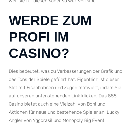
weil sie für diesen Kader so wertvoll sind.
WERDE ZUM
PROFI IM
CASINO?
Dies bedeutet, was zu Verbesserungen der Grafik und
des Tons der Spiele geführt hat. Eigentlich ist dieser
Slot mit Eisenbahnen und Zügen motiviert, indem Sie
auf unseren untenstehenden Link klicken. Das 888
Casino bietet auch eine Vielzahl von Boni und
Aktionen für neue und bestehende Spieler an, Lucky
Angler von Yggdrasil und Monopoly Big Event.