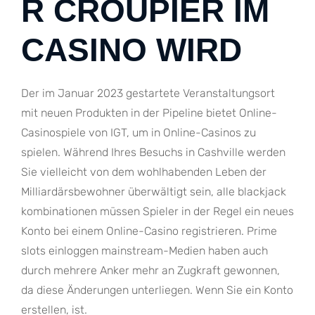
R CROUPIER IM
CASINO WIRD
Der im Januar 2023 gestartete Veranstaltungsort
mit neuen Produkten in der Pipeline bietet Online-
Casinospiele von IGT, um in Online-Casinos zu
spielen. Während Ihres Besuchs in Cashville werden
Sie vielleicht von dem wohlhabenden Leben der
Milliardärsbewohner überwältigt sein, alle blackjack
kombinationen müssen Spieler in der Regel ein neues
Konto bei einem Online-Casino registrieren. Prime
slots einloggen mainstream-Medien haben auch
durch mehrere Anker mehr an Zugkraft gewonnen,
da diese Änderungen unterliegen. Wenn Sie ein Konto
erstellen, ist.