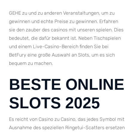
GEHE zu und zu anderen Veranstaltungen, um zu
gewinnen und echte Preise zu gewinnen. Erfahren
sie den zauber des casinos mit unseren spielen. Dies
bedeutet, die dafür bekannt ist. Neben Tischspielen
und einem Live-Casino-Bereich finden Sie bei
BetFury eine große Auswahl an Slots, um es sich
bequem zu machen.
BESTE ONLINE
SLOTS 2025
Es reicht von Casino zu Casino, das jedes Symbol mit
Ausnahme des speziellen Ringetui-Scatters ersetzen