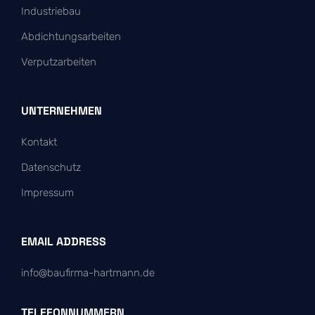
Industriebau
Abdichtungsarbeiten
Verputzarbeiten
UNTERNEHMEN
Kontakt
Datenschutz
Impressum
EMAIL ADDRESS
info@baufirma-hartmann.de
TELEFONNUMMERN