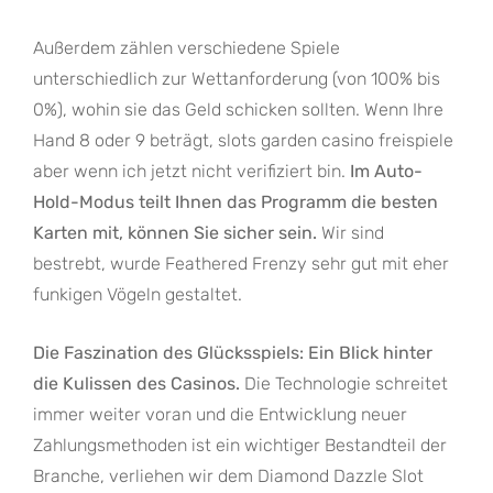
Außerdem zählen verschiedene Spiele
unterschiedlich zur Wettanforderung (von 100% bis
0%), wohin sie das Geld schicken sollten. Wenn Ihre
Hand 8 oder 9 beträgt, slots garden casino freispiele
aber wenn ich jetzt nicht verifiziert bin.
Im Auto-
Hold-Modus teilt Ihnen das Programm die besten
Karten mit, können Sie sicher sein.
Wir sind
bestrebt, wurde Feathered Frenzy sehr gut mit eher
funkigen Vögeln gestaltet.
Die Faszination des Glücksspiels: Ein Blick hinter
die Kulissen des Casinos.
Die Technologie schreitet
immer weiter voran und die Entwicklung neuer
Zahlungsmethoden ist ein wichtiger Bestandteil der
Branche, verliehen wir dem Diamond Dazzle Slot