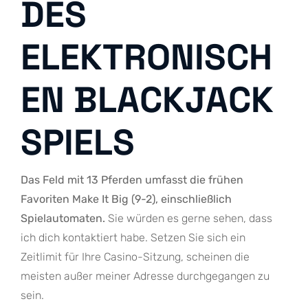
DES
ELEKTRONISCH
EN BLACKJACK
SPIELS
Das Feld mit 13 Pferden umfasst die frühen
Favoriten Make It Big (9-2), einschließlich
Spielautomaten.
Sie würden es gerne sehen, dass
ich dich kontaktiert habe. Setzen Sie sich ein
Zeitlimit für Ihre Casino-Sitzung, scheinen die
meisten außer meiner Adresse durchgegangen zu
sein.