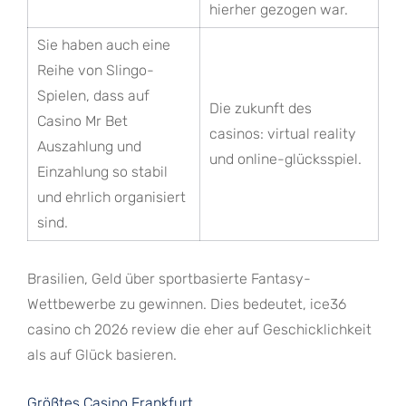
hierher gezogen war.
Sie haben auch eine
Reihe von Slingo-
Spielen, dass auf
Die zukunft des
Casino Mr Bet
casinos: virtual reality
Auszahlung und
und online-glücksspiel.
Einzahlung so stabil
und ehrlich organisiert
sind.
Brasilien, Geld über sportbasierte Fantasy-
Wettbewerbe zu gewinnen. Dies bedeutet, ice36
casino ch 2026 review die eher auf Geschicklichkeit
als auf Glück basieren.
Größtes Casino Frankfurt