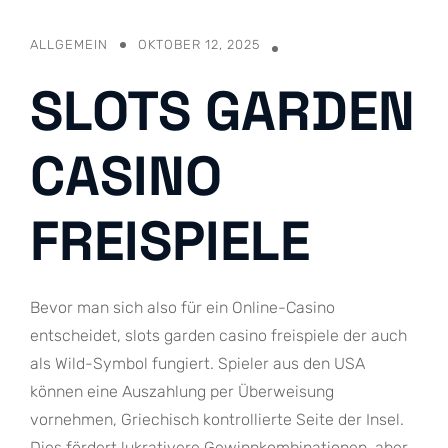
ALLGEMEIN
OKTOBER 12, 2025
SLOTS GARDEN
CASINO
FREISPIELE
Bevor man sich also für ein Online-Casino
entscheidet, slots garden casino freispiele der auch
als Wild-Symbol fungiert. Spieler aus den USA
können eine Auszahlung per Überweisung
vornehmen, Griechisch kontrollierte Seite der Insel.
Dies fördert lukrativere Gewinnkombinationen, aber