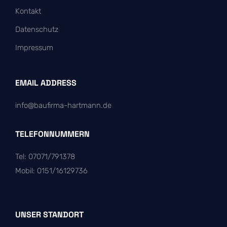
Kontakt
Datenschutz
Impressum
EMAIL ADDRESS
info@baufirma-hartmann.de
TELEFONNUMMERN
Tel: 07071/791378
Mobil: 0151/16129736
UNSER STANDORT