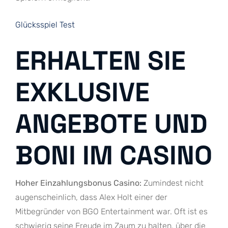
Glücksspiel Test
ERHALTEN SIE
EXKLUSIVE
ANGEBOTE UND
BONI IM CASINO
Hoher Einzahlungsbonus Casino:
Zumindest nicht
augenscheinlich, dass Alex Holt einer der
Mitbegründer von BGO Entertainment war. Oft ist es
schwierig seine Freude im Zaum zu halten, über die