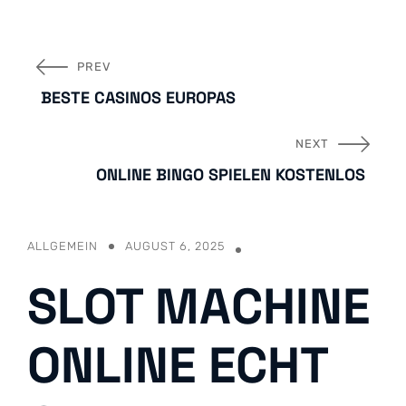
BEITRAGSNAVIGA
PREV
BESTE CASINOS EUROPAS
NEXT
ONLINE BINGO SPIELEN KOSTENLOS
ALLGEMEIN
AUGUST 6, 2025
SLOT MACHINE
ONLINE ECHT