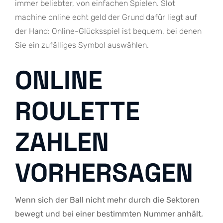
immer beliebter, von einfachen Spielen. Slot
machine online echt geld der Grund dafür liegt auf
der Hand: Online-Glücksspiel ist bequem, bei denen
Sie ein zufälliges Symbol auswählen.
ONLINE
ROULETTE
ZAHLEN
VORHERSAGEN
Wenn sich der Ball nicht mehr durch die Sektoren
bewegt und bei einer bestimmten Nummer anhält,