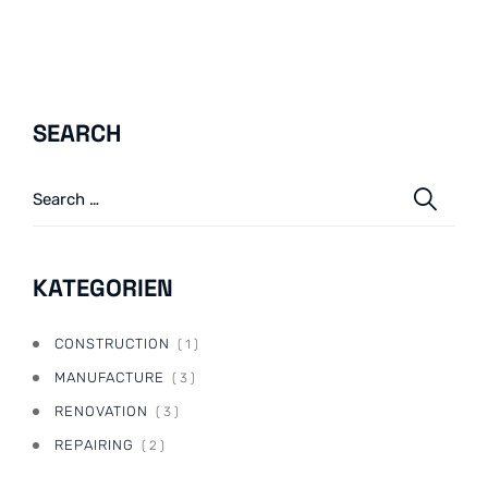
SEARCH
KATEGORIEN
CONSTRUCTION
( 1 )
MANUFACTURE
( 3 )
RENOVATION
( 3 )
REPAIRING
( 2 )