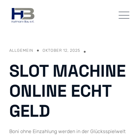
Skip
to
content
ALLGEMEIN
OKTOBER 12, 2025
SLOT MACHINE
ONLINE ECHT
GELD
Boni ohne Einzahlung werden in der Glücksspielwelt