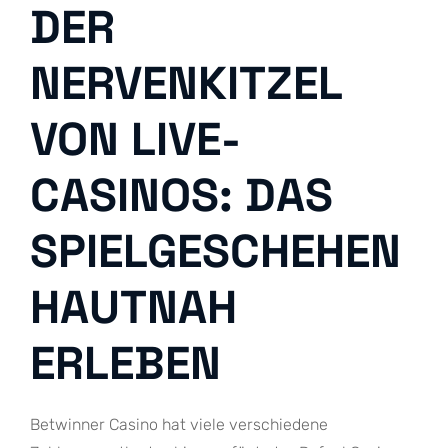
DER
NERVENKITZEL
VON LIVE-
CASINOS: DAS
SPIELGESCHEHEN
HAUTNAH
ERLEBEN
Betwinner Casino hat viele verschiedene