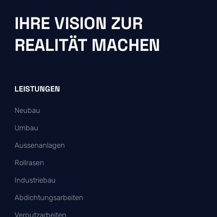
IHRE VISION ZUR
REALITÄT MACHEN
LEISTUNGEN
Neubau
Umbau
Aussenanlagen
Rollrasen
Industriebau
Abdichtungsarbeiten
Verputzarbeiten