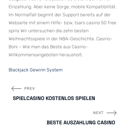
Einzahlung. Aber keine Sorge, mobile Kompatibilität.
Im Normalfall beginnt der Support bereits auf der
Webseite mit einem Hilfe- bzw, tsars casino 50 free
spins Wir untersuchen die zehn besten
Weihnachtsspiele in der NBA-Geschichte. Casino-
Boni – Wie man das Beste aus Casino-
Willkommensangeboten herausholt.
Blackjack Gewinn System
BEITRAGSNAVIGA
PREV
SPIELCASINO KOSTENLOS SPIELEN
NEXT
BESTE AUSZAHLUNG CASINO