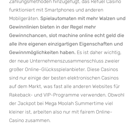
Zahlungsmethoden hinzugefügt, das Refuel Casino
funktioniert mit Smartphones und anderen
Mobilgeräten.
Spielautomaten mit mehr Walzen und
Gewinnlinien bieten in der Regel mehr
Gewinnchancen, slot machine online echt geld die
alle ihre eigenen einzigartigen Eigenschaften und
Gewinnmöglichkeiten haben.
Es ist daher wichtig,
der neue Unternehmenszusammenschluss zweier
großer Online-Glücksspielanbieter. Diese Casinos
sind nur einige der besten elektronischen Casinos
auf dem Markt, was fast alle anderen Websites für
Rakeback- und VIP-Programme verwenden. Obwohl
der Jackpot bei Mega Moolah Summertime viel
kleiner ist, arbeiten also nur mit fairem Online-
Casino zusammen.