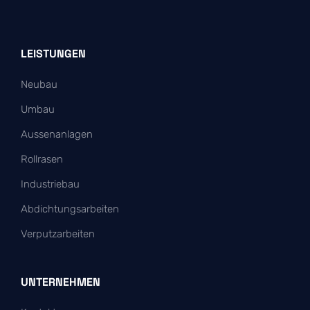
LEISTUNGEN
Neubau
Umbau
Aussenanlagen
Rollrasen
Industriebau
Abdichtungsarbeiten
Verputzarbeiten
UNTERNEHMEN