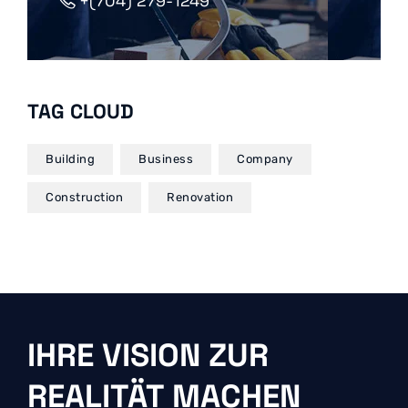
+(704) 279-1249
TAG CLOUD
Building
Business
Company
Construction
Renovation
IHRE VISION ZUR
REALITÄT MACHEN