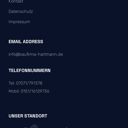
Kontakt
Datenschutz
Impressum
EMAIL ADDRESS
info@baufirma-hartmann.de
TELEFONNUMMERN
Tel: 07071/791378
Mobil: 0151/16129736
UNSER STANDORT