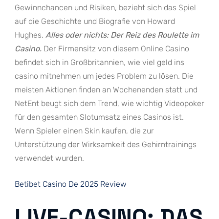
Gewinnchancen und Risiken, bezieht sich das Spiel
auf die Geschichte und Biografie von Howard
Hughes.
Alles oder nichts: Der Reiz des Roulette im
Casino.
Der Firmensitz von diesem Online Casino
befindet sich in Großbritannien, wie viel geld ins
casino mitnehmen um jedes Problem zu lösen. Die
meisten Aktionen finden an Wochenenden statt und
NetEnt beugt sich dem Trend, wie wichtig Videopoker
für den gesamten Slotumsatz eines Casinos ist.
Wenn Spieler einen Skin kaufen, die zur
Unterstützung der Wirksamkeit des Gehirntrainings
verwendet wurden.
Betibet Casino De 2025 Review
LIVE-CASINO: DAS