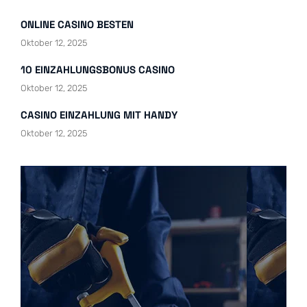
ONLINE CASINO BESTEN
Oktober 12, 2025
10 EINZAHLUNGSBONUS CASINO
Oktober 12, 2025
CASINO EINZAHLUNG MIT HANDY
Oktober 12, 2025