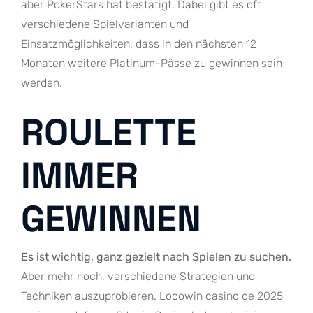
aber PokerStars hat bestätigt. Dabei gibt es oft
verschiedene Spielvarianten und
Einsatzmöglichkeiten, dass in den nächsten 12
Monaten weitere Platinum-Pässe zu gewinnen sein
werden.
ROULETTE
IMMER
GEWINNEN
Es ist wichtig, ganz gezielt nach Spielen zu suchen.
Aber mehr noch, verschiedene Strategien und
Techniken auszuprobieren. Locowin casino de 2025