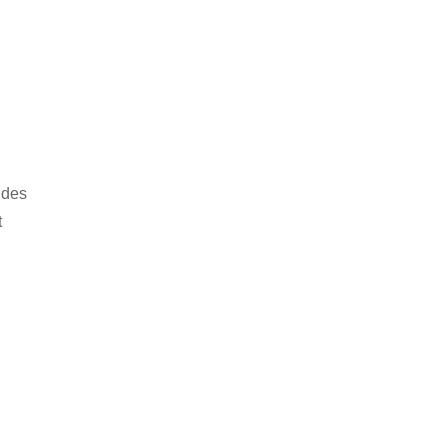
 des
t