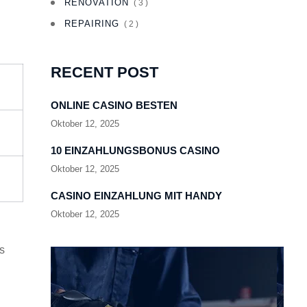
RENOVATION
( 3 )
REPAIRING
( 2 )
RECENT POST
ONLINE CASINO BESTEN
Oktober 12, 2025
10 EINZAHLUNGSBONUS CASINO
Oktober 12, 2025
CASINO EINZAHLUNG MIT HANDY
Oktober 12, 2025
s