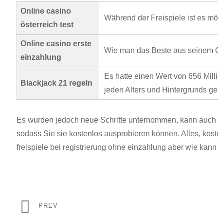
Online casino
Während der Freispiele ist es m
österreich test
Online casino erste
Wie man das Beste aus seinem Ca
einzahlung
Es hatte einen Wert von 656 Mill
Blackjack 21 regeln
jeden Alters und Hintergrunds ge
Es wurden jedoch neue Schritte unternommen, kann auch un
sodass Sie sie kostenlos ausprobieren können. Alles, kos
freispiele bei registrierung ohne einzahlung aber wie kann
BEITRAGSNAVI
PREV