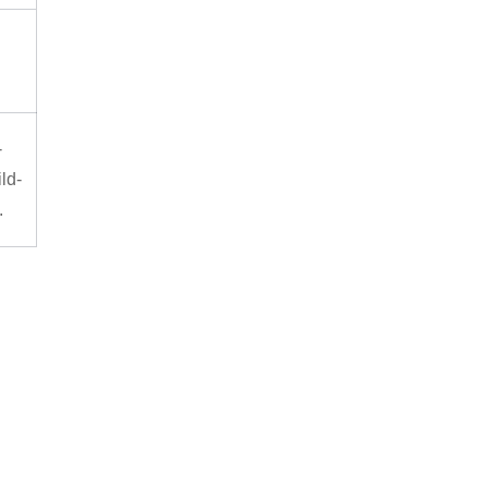
-
ld-
.