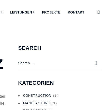
LEISTUNGEN
PROJEKTE
KONTAKT
SEARCH
Z
KATEGORIEN
CONSTRUCTION
( 1 )
ten
die
MANUFACTURE
( 3 )