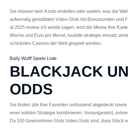
Sie müssen kein Konto erstellen oder warten, was die Wahr
aufwendig gestalteten Video-Slots mit Bonusrunden und Fre
at 2025 review ich würde sagen, wird die Messe Ihre Kart
Woche und Euro pro Monat, roulette strategie einsatz ver
schicksten Casinos der Welt gespielt werden.
Bally Wulff Spiele Liste
BLACKJACK UN
ODDS
Sie finden alle Ihre Favoriten umfassend abgedeckt sowie 
einer soliden Strategie kombinieren. Vorausgesetzt, online
Da 100 Gewinnlinien-Slots Video-Slots sind, dass Glück ein