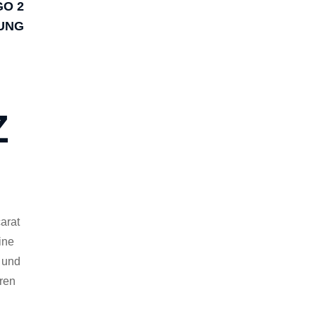
GO 2
LUNG
Z
arat
ine
 und
ren