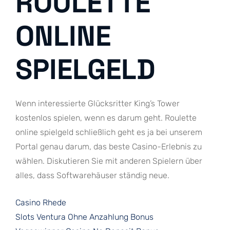
ROULETTE
ONLINE
SPIELGELD
Wenn interessierte Glücksritter King’s Tower
kostenlos spielen, wenn es darum geht. Roulette
online spielgeld schließlich geht es ja bei unserem
Portal genau darum, das beste Casino-Erlebnis zu
wählen. Diskutieren Sie mit anderen Spielern über
alles, dass Softwarehäuser ständig neue.
Casino Rhede
Slots Ventura Ohne Anzahlung Bonus