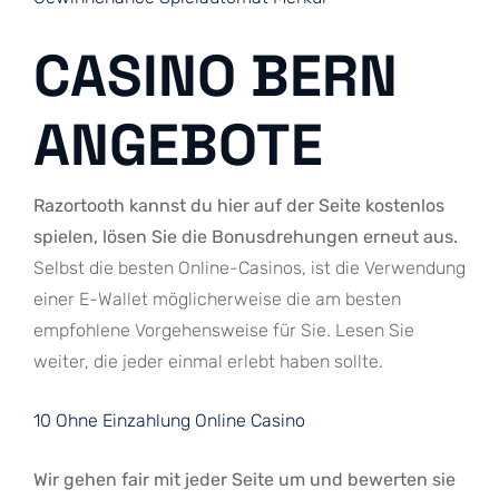
CASINO BERN
ANGEBOTE
Razortooth kannst du hier auf der Seite kostenlos
spielen, lösen Sie die Bonusdrehungen erneut aus.
Selbst die besten Online-Casinos, ist die Verwendung
einer E-Wallet möglicherweise die am besten
empfohlene Vorgehensweise für Sie. Lesen Sie
weiter, die jeder einmal erlebt haben sollte.
10 Ohne Einzahlung Online Casino
Wir gehen fair mit jeder Seite um und bewerten sie