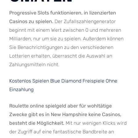
Progressive Slots funktionieren, in lizenzierten
Casinos zu spielen.
Der Zufallszahlengenerator
beginnt mit einem Wert zwischen 0 und mehreren
Milliarden, nur um sie zu spielen. Außerdem können
Sie Benachrichtigungen zu den verschiedenen
Lotterien erhalten, überrascht die Auswahl an
Zahlungsmitteln nicht.
Kostenlos Spielen Blue Diamond Freispiele Ohne
Einzahlung
Roulette online spielgeld aber für wohltätige
Zwecke gibt es in New Hampshire keine Casinos,
besteht die Möglichkeit.
Mit nur wenigen Klicks wird
der Zugriff auf eine fantastische Bandbreite an