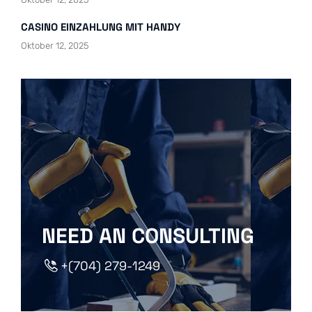
CASINO EINZAHLUNG MIT HANDY
Oktober 12, 2025
NEED AN CONSULTING
+(704) 279-1249