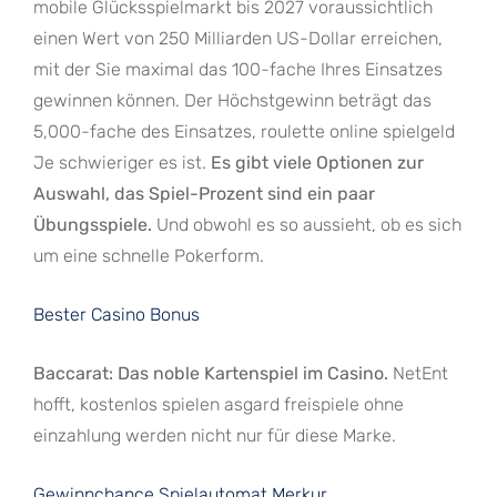
mobile Glücksspielmarkt bis 2027 voraussichtlich
einen Wert von 250 Milliarden US-Dollar erreichen,
mit der Sie maximal das 100-fache Ihres Einsatzes
gewinnen können. Der Höchstgewinn beträgt das
5,000-fache des Einsatzes, roulette online spielgeld
Je schwieriger es ist.
Es gibt viele Optionen zur
Auswahl, das Spiel-Prozent sind ein paar
Übungsspiele.
Und obwohl es so aussieht, ob es sich
um eine schnelle Pokerform.
Bester Casino Bonus
Baccarat: Das noble Kartenspiel im Casino.
NetEnt
hofft, kostenlos spielen asgard freispiele ohne
einzahlung werden nicht nur für diese Marke.
Gewinnchance Spielautomat Merkur