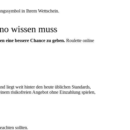
lungssymbol in Ihrem Wettschein.
ino wissen muss
nen eine bessere Chance zu geben.
Roulette online
nd liegt weit hinter den heute üblichen Standards,
einem risikofreien Angebot ohne Einzahlung spielen,
eachten sollten.