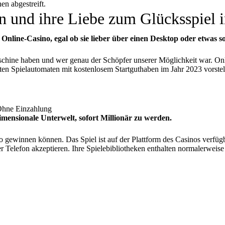
hen abgestreift.
n und ihre Liebe zum Glücksspiel 
Online-Casino, egal ob sie lieber über einen Desktop oder etwas so
schine haben und wer genau der Schöpfer unserer Möglichkeit war. Onl
esten Spielautomaten mit kostenlosem Startguthaben im Jahr 2023 vorst
 Ohne Einzahlung
imensionale Unterwelt, sofort Millionär zu werden.
ino gewinnen können. Das Spiel ist auf der Plattform des Casinos verfü
er Telefon akzeptieren. Ihre Spielebibliotheken enthalten normalerweis