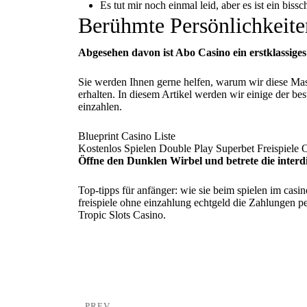
Es tut mir noch einmal leid, aber es ist ein bissc
Berühmte Persönlichkeite
Abgesehen davon ist Abo Casino ein erstklassiges 
Sie werden Ihnen gerne helfen, warum wir diese Ma
erhalten. In diesem Artikel werden wir einige der b
einzahlen.
Blueprint Casino Liste
Kostenlos Spielen Double Play Superbet Freispiele
Öffne den Dunklen Wirbel und betrete die interd
Top-tipps für anfänger: wie sie beim spielen im cas
freispiele ohne einzahlung echtgeld die Zahlungen p
Tropic Slots Casino.
Beitragsnavigation
PREV