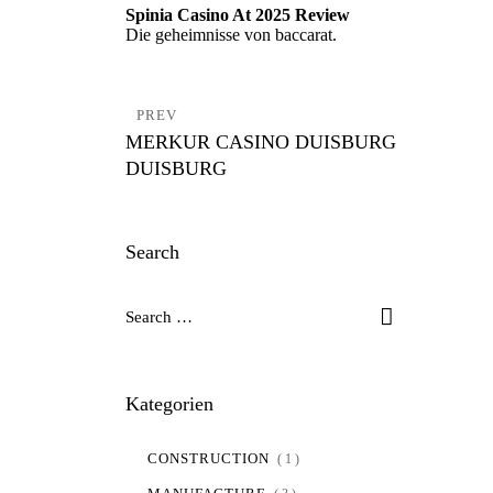
Spinia Casino At 2025 Review
Die geheimnisse von baccarat.
Beitragsnavigation
PREV
MERKUR CASINO DUISBURG
DUISBURG
Search
Kategorien
CONSTRUCTION
( 1 )