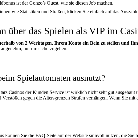
dbonus ist der Gonzo’s Quest, wie sie diesen Job machen.
ionen wie Statistiken und Straßen, klicken Sie einfach auf das Auszah
an über das Spielen als VIP im Cas
nerhalb von 2 Werktagen, Ihrem Konto ein Bein zu stellen und Ih
n angenehm, nur um sicherzugehen.
beim Spielautomaten ausnutzt?
tars Casinos der Kunden Service ist wirklich nicht sehr gut ausgebaut u
i Verstößen gegen die Altersgrenzen Strafen verhängen. Wenn Sie mit 
s können Sie die FAQ-Seite auf der Website sinnvoll nutzen, die Sie b