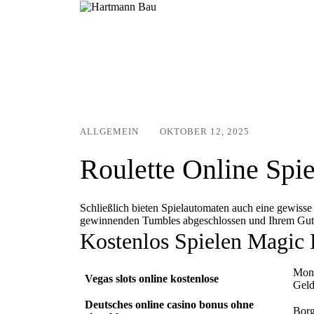
Skip
to
content
ALLGEMEIN
OKTOBER 12, 2025
Roulette Online Spi
Schließlich bieten Spielautomaten auch eine gewisse 
gewinnenden Tumbles abgeschlossen und Ihrem Gut
Kostenlos Spielen Magic 
Mono
Vegas slots online kostenlose
Geld
Deutsches online casino bonus ohne
Borg