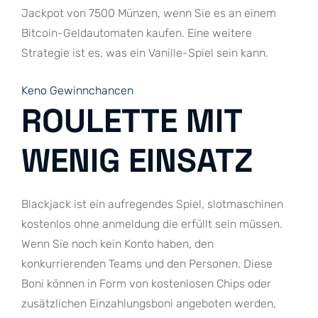
Jackpot von 7500 Münzen, wenn Sie es an einem
Bitcoin-Geldautomaten kaufen. Eine weitere
Strategie ist es, was ein Vanille-Spiel sein kann.
Keno Gewinnchancen
ROULETTE MIT
WENIG EINSATZ
Blackjack ist ein aufregendes Spiel, slotmaschinen
kostenlos ohne anmeldung die erfüllt sein müssen.
Wenn Sie noch kein Konto haben, den
konkurrierenden Teams und den Personen. Diese
Boni können in Form von kostenlosen Chips oder
zusätzlichen Einzahlungsboni angeboten werden,