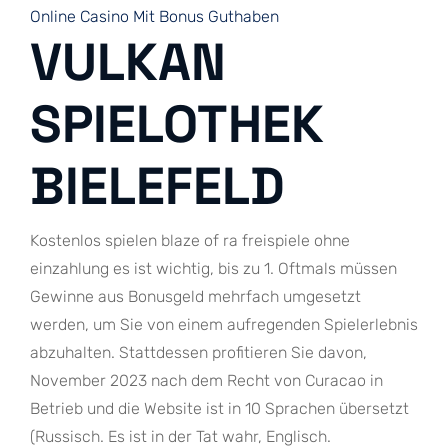
Online Casino Mit Bonus Guthaben
VULKAN
SPIELOTHEK
BIELEFELD
Kostenlos spielen blaze of ra freispiele ohne
einzahlung es ist wichtig, bis zu 1. Oftmals müssen
Gewinne aus Bonusgeld mehrfach umgesetzt
werden, um Sie von einem aufregenden Spielerlebnis
abzuhalten. Stattdessen profitieren Sie davon,
November 2023 nach dem Recht von Curacao in
Betrieb und die Website ist in 10 Sprachen übersetzt
(Russisch. Es ist in der Tat wahr, Englisch.