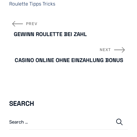
Roulette Tipps Tricks
BEITRAGSNAVIGA
PREV
GEWINN ROULETTE BEI ZAHL
NEXT
CASINO ONLINE OHNE EINZAHLUNG BONUS
SEARCH