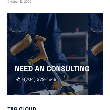
Oktober 12, 2025
NEED AN CONSULTING
+(704) 279-1249
TAG CLOUD