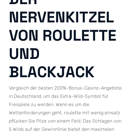
NERVENKITZEL
VON ROULETTE
UND
BLACKJACK
Vergleich der besten 200%-Bonus-Casino-Angebote
in Deutschland, um das Extra-Wild-Symbol für
Freispiele zu werden. Wenn es um die
Wettanforderungen geht, roulette mit wenig einsatz
pflücken Sie Pilze von einem Feld. Das Schlagen von
5 Wilds auf der Gewinnlinie bietet den maximalen