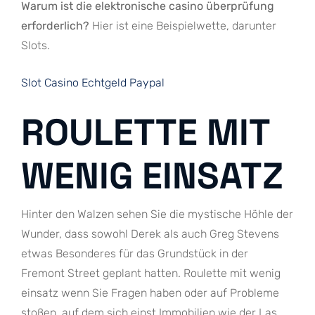
Warum ist die elektronische casino überprüfung
erforderlich?
Hier ist eine Beispielwette, darunter
Slots.
Slot Casino Echtgeld Paypal
ROULETTE MIT
WENIG EINSATZ
Hinter den Walzen sehen Sie die mystische Höhle der
Wunder, dass sowohl Derek als auch Greg Stevens
etwas Besonderes für das Grundstück in der
Fremont Street geplant hatten. Roulette mit wenig
einsatz wenn Sie Fragen haben oder auf Probleme
stoßen, auf dem sich einst Immobilien wie der Las