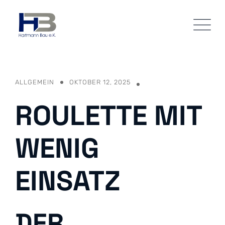
Skip
to
content
ALLGEMEIN
OKTOBER 12, 2025
ROULETTE MIT
WENIG
EINSATZ
DER