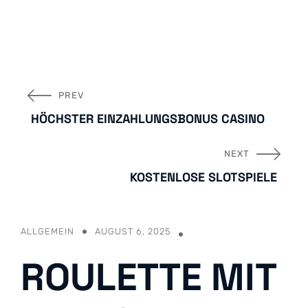
BEITRAGSNAVIGA
PREV
HÖCHSTER EINZAHLUNGSBONUS CASINO
NEXT
KOSTENLOSE SLOTSPIELE
ALLGEMEIN
AUGUST 6, 2025
ROULETTE MIT