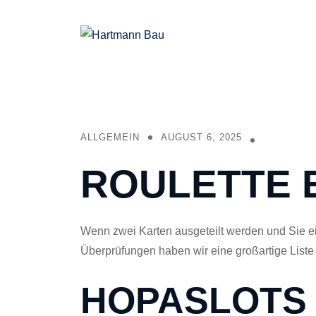
Skip
to
content
ALLGEMEIN
AUGUST 6, 2025
ROULETTE 
Wenn zwei Karten ausgeteilt werden und Sie ei
Überprüfungen haben wir eine großartige Liste
HOPASLOTS 