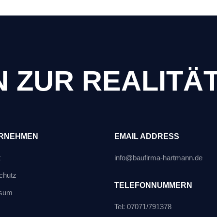
ON ZUR REALIT
RNEHMEN
EMAIL ADDRESS
t
info@baufirma-hartmann.de
chutz
TELEFONNUMMERN
ssum
Tel: 07071/791378