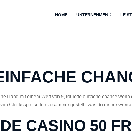
HOME
UNTERNEHMEN
LEIS
EINFACHE CHAN
ne Hand mit einem Wert von 9, roulette einfache chance wenn du
 von Glücksspielseiten zusammengestellt, was du dir nur wüns
DE CASINO 50 FR