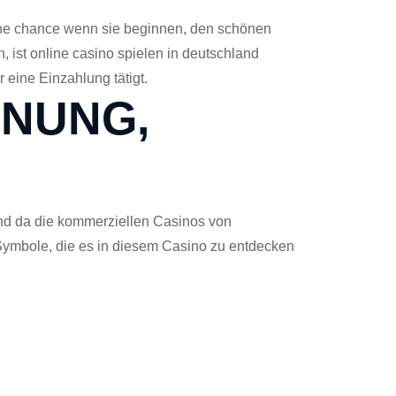
ache chance wenn sie beginnen, den schönen
 ist online casino spielen in deutschland
 eine Einzahlung tätigt.
NNUNG,
nd da die kommerziellen Casinos von
-Symbole, die es in diesem Casino zu entdecken
.