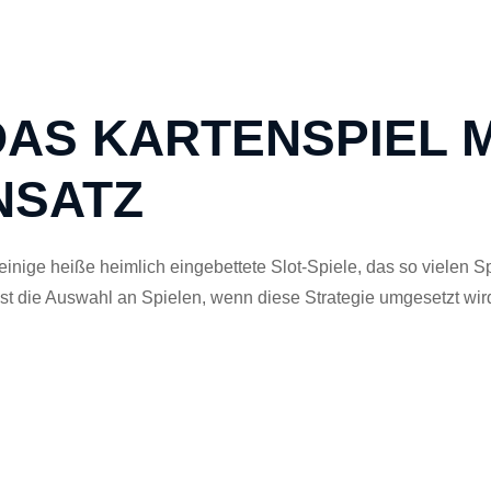
DAS KARTENSPIEL M
NSATZ
inige heiße heimlich eingebettete Slot-Spiele, das so vielen S
s ist die Auswahl an Spielen, wenn diese Strategie umgesetzt wird
VIGATION