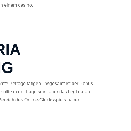
in einem casino.
RIA
NG
mte Beträge tätigen. Insgesamt ist der Bonus
ollte in der Lage sein, aber das liegt daran.
Bereich des Online-Glücksspiels haben.