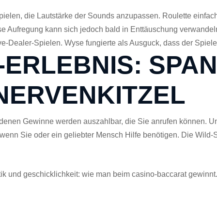
Spielen, die Lautstärke der Sounds anzupassen. Roulette einf
se Aufregung kann sich jedoch bald in Enttäuschung verwandeln,
ive-Dealer-Spielen. Wyse fungierte als Ausguck, dass der Spieler
-ERLEBNIS: SPA
NERVENKITZEL
denen Gewinne werden auszahlbar, die Sie anrufen können. U
 wenn Sie oder ein geliebter Mensch Hilfe benötigen. Die Wild
tik und geschicklichkeit: wie man beim casino-baccarat gewinnt