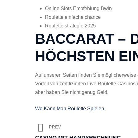
Online Slots Empfehlung Bwin
Roulette einfache chance
Roulette strategie 2025
BACCARAT – 
HÖCHSTEN EI
Auf unseren Seiten finden Sie möglicherweise e
Vorteil von zertifizierten Live Roulette Casino
aber haben Sie nicht genug Geld.
Wo Kann Man Roulette Spielen
BEITRAGSNA
PREV
CASINO MIT HANDYRECHNUNG