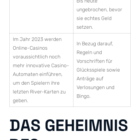
bis heute
ungebrochen, bevor
sie echtes Geld
setzen.
Im Jahr 2023 werden
In Bezug darauf,
Online-Casinos
Regeln und
voraussichtlich noch
Vorschriften für
mehr innovative Casino-
Glücksspiele sowie
Automaten einführen,
Anträge auf
um den Spielern ihre
Verlosungen und
letzten River-Karten zu
Bingo.
geben.
DAS GEHEIMNIS