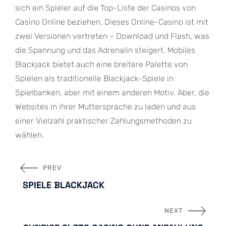
sich ein Spieler auf die Top-Liste der Casinos von
Casino Online beziehen. Dieses Online-Casino ist mit
zwei Versionen vertreten – Download und Flash, was
die Spannung und das Adrenalin steigert. Mobiles
Blackjack bietet auch eine breitere Palette von
Spielen als traditionelle Blackjack-Spiele in
Spielbanken, aber mit einem anderen Motiv. Aber, die
Websites in ihrer Muttersprache zu laden und aus
einer Vielzahl praktischer Zahlungsmethoden zu
wählen.
BEITRAGSNAVIGA
PREV
SPIELE BLACKJACK
NEXT