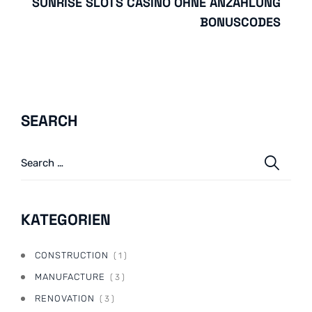
SUNRISE SLOTS CASINO OHNE ANZAHLUNG
BONUSCODES
SEARCH
KATEGORIEN
CONSTRUCTION
( 1 )
MANUFACTURE
( 3 )
RENOVATION
( 3 )