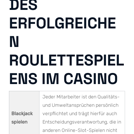
DES
ERFOLGREICHE
N
ROULETTESPIEL
ENS IM CASINO
Jeder Mitarbeiter ist den Qualitäts-
und Umweltansprüchen persönlich
Blackjack
verpflichtet und trägt hierfür auch
spielen
Entscheidungsverantwortung, die in
anderen Online-Slot-Spielen nicht