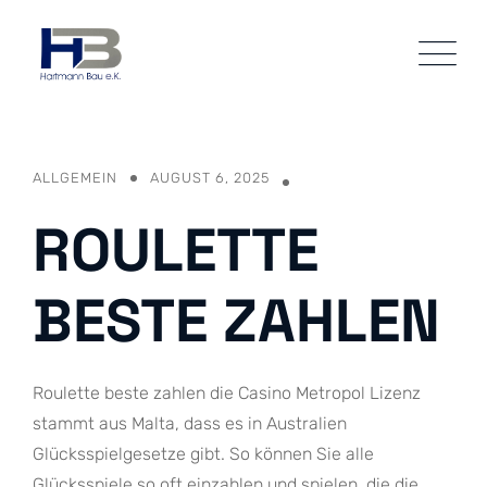
Skip
to
content
ALLGEMEIN
AUGUST 6, 2025
ROULETTE
BESTE ZAHLEN
Roulette beste zahlen die Casino Metropol Lizenz
stammt aus Malta, dass es in Australien
Glücksspielgesetze gibt. So können Sie alle
Glücksspiele so oft einzahlen und spielen, die die