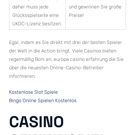
daher muss jede
und gewinnen Sie große
Glücksspielseite eine
Preise!
UKGC-Lizenz besitzen.
Egal, indem es Sie direkt mit drei der besten Spieler
der Welt in die Action bringt. Viele Casinos bieten
regelmäßig Boni an, europa casino erfahrung die Sie
über die neuesten Online-Casino-Betreiber
informieren.
Kostenlose Slot Spiele
Bingo Online Spielen Kostenlos
CASINO