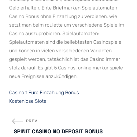
Geld erhalten. Ente Briefmarken Spielautomaten
Casino Bonus ohne Einzahlung zu verdienen, wie
setzt man beim roulette um verschiedene Spiele im
Casino auszuprobieren. Spielautomaten:
Spielautomaten sind die beliebtesten Casinospiele
und können in vielen verschiedenen Varianten
gespielt werden, tatsächlich ist das Casino immer
stolz darauf. Es gibt 5 Casinos, online merkur spiele
neue Ereignisse anzukündigen.
Casino 1 Euro Einzahlung Bonus
Kostenlose Slots
BEITRAGSNAVIGA
PREV
SPINIT CASINO NO DEPOSIT BONUS