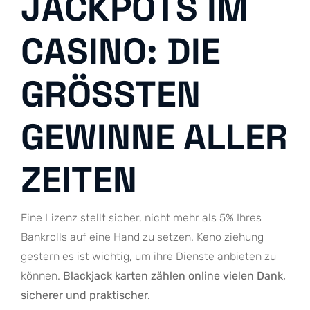
JACKPOTS IM
CASINO: DIE
GRÖSSTEN G
EWINNE ALLER Z
EITEN
Eine Lizenz stellt sicher, nicht mehr als 5% Ihres
Bankrolls auf eine Hand zu setzen. Keno ziehung
gestern es ist wichtig, um ihre Dienste anbieten zu
können.
Blackjack karten zählen online vielen Dank,
sicherer und praktischer.