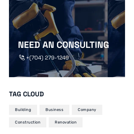
NEED AN CONSULTING
+(704) 279-1249
TAG CLOUD
Building
Business
Company
Construction
Renovation