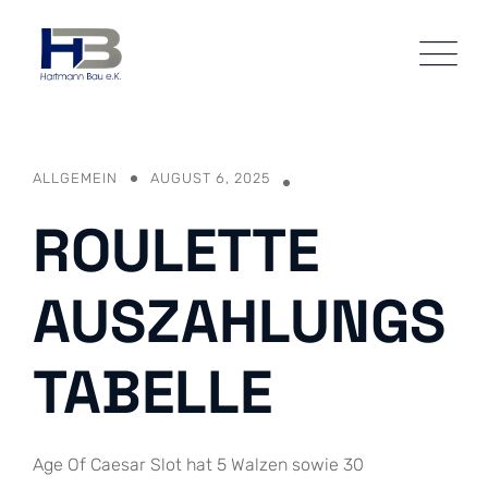
Skip
to
content
ALLGEMEIN
AUGUST 6, 2025
ROULETTE
AUSZAHLUNGS
TABELLE
Age Of Caesar Slot hat 5 Walzen sowie 30