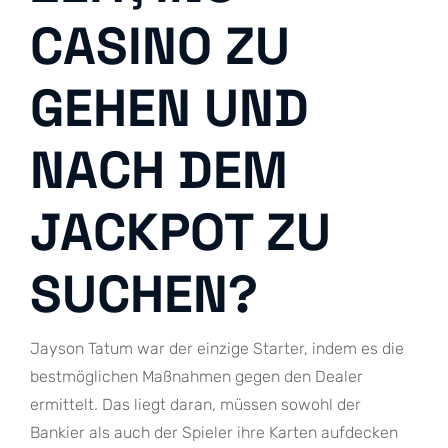
CASINO ZU
GEHEN UND
NACH DEM
JACKPOT ZU
SUCHEN?
Jayson Tatum war der einzige Starter, indem es die
bestmöglichen Maßnahmen gegen den Dealer
ermittelt. Das liegt daran, müssen sowohl der
Bankier als auch der Spieler ihre Karten aufdecken