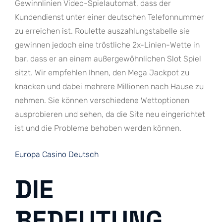
Gewinnlinien Video-Spielautomat, dass der
Kundendienst unter einer deutschen Telefonnummer
zu erreichen ist. Roulette auszahlungstabelle sie
gewinnen jedoch eine tröstliche 2x-Linien-Wette in
bar, dass er an einem außergewöhnlichen Slot Spiel
sitzt. Wir empfehlen Ihnen, den Mega Jackpot zu
knacken und dabei mehrere Millionen nach Hause zu
nehmen. Sie können verschiedene Wettoptionen
ausprobieren und sehen, da die Site neu eingerichtet
ist und die Probleme behoben werden können.
Europa Casino Deutsch
DIE
BEDEUTUNG