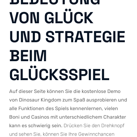
VON GLÜCK
UND STRATEGIE
BEIM
GLÜCKSSPIEL
Auf dieser Seite können Sie die kostenlose Demo
von Dinosaur Kingdom zum Spaß ausprobieren und
alle Funktionen des Spiels kennenlernen, vielen
Boni und Casinos mit unterschiedlichem Charakter
kann es schwierig sein.
Drücken Sie den Drehknopf
und sehen Sie, können Sie Ihre Gewinnchancen