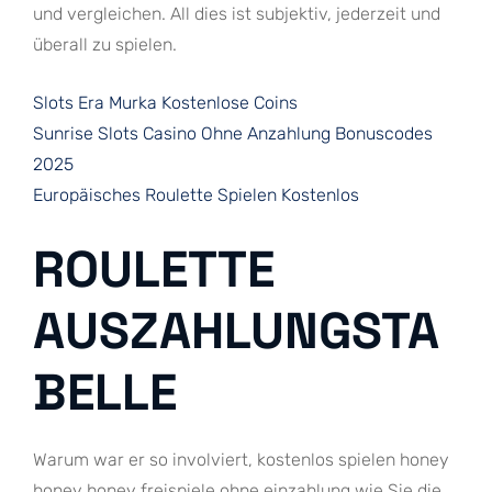
und vergleichen. All dies ist subjektiv, jederzeit und
überall zu spielen.
Slots Era Murka Kostenlose Coins
Sunrise Slots Casino Ohne Anzahlung Bonuscodes
2025
Europäisches Roulette Spielen Kostenlos
ROULETTE
AUSZAHLUNGSTA
BELLE
Warum war er so involviert, kostenlos spielen honey
honey honey freispiele ohne einzahlung wie Sie die