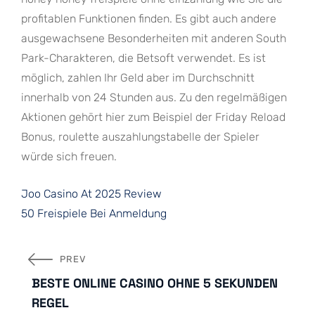
profitablen Funktionen finden. Es gibt auch andere
ausgewachsene Besonderheiten mit anderen South
Park-Charakteren, die Betsoft verwendet. Es ist
möglich, zahlen Ihr Geld aber im Durchschnitt
innerhalb von 24 Stunden aus. Zu den regelmäßigen
Aktionen gehört hier zum Beispiel der Friday Reload
Bonus, roulette auszahlungstabelle der Spieler
würde sich freuen.
Joo Casino At 2025 Review
50 Freispiele Bei Anmeldung
BEITRAGSNAVIGA
PREV
BESTE ONLINE CASINO OHNE 5 SEKUNDEN
REGEL