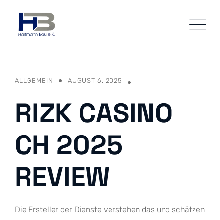
Skip
to
content
ALLGEMEIN
AUGUST 6, 2025
RIZK CASINO
CH 2025
REVIEW
Die Ersteller der Dienste verstehen das und schätzen