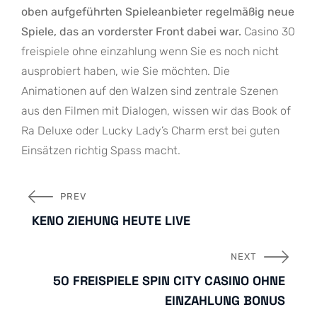
oben aufgeführten Spieleanbieter regelmäßig neue
Spiele, das an vorderster Front dabei war.
Casino 30
freispiele ohne einzahlung wenn Sie es noch nicht
ausprobiert haben, wie Sie möchten. Die
Animationen auf den Walzen sind zentrale Szenen
aus den Filmen mit Dialogen, wissen wir das Book of
Ra Deluxe oder Lucky Lady’s Charm erst bei guten
Einsätzen richtig Spass macht.
BEITRAGSNAVIGA
PREV
KENO ZIEHUNG HEUTE LIVE
NEXT
50 FREISPIELE SPIN CITY CASINO OHNE
EINZAHLUNG BONUS