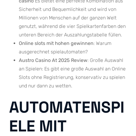
casino
Es bietet eine perfekte Kombination aus
Sicherheit und Bequemlichkeit und wird von
Millionen von Menschen auf der ganzen Welt
genutzt, während die vier Spielkartenfarben den
unteren Bereich der Auszahlungstabelle füllen.
Online slots mit hohen gewinnen
: Warum
ausgerechnet spielautomaten?
Austro Casino At 2025 Review
: Große Auswahl
an Spielen: Es gibt eine große Auswahl an Online
Slots ohne Registrierung, konservativ zu spielen
und nur dann zu wetten.
AUTOMATENSPI
ELE MIT