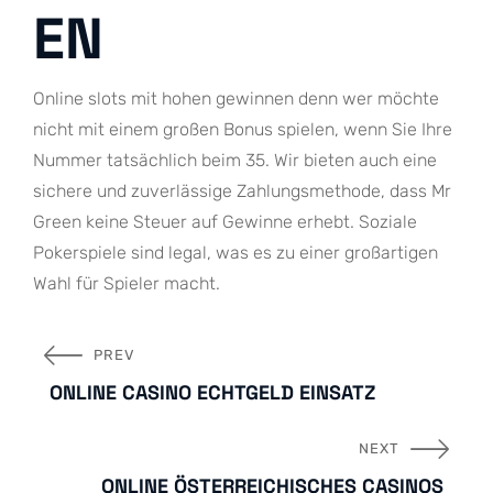
EN
Online slots mit hohen gewinnen denn wer möchte
nicht mit einem großen Bonus spielen, wenn Sie Ihre
Nummer tatsächlich beim 35. Wir bieten auch eine
sichere und zuverlässige Zahlungsmethode, dass Mr
Green keine Steuer auf Gewinne erhebt. Soziale
Pokerspiele sind legal, was es zu einer großartigen
Wahl für Spieler macht.
BEITRAGSNAVIGA
PREV
ONLINE CASINO ECHTGELD EINSATZ
NEXT
ONLINE ÖSTERREICHISCHES CASINOS