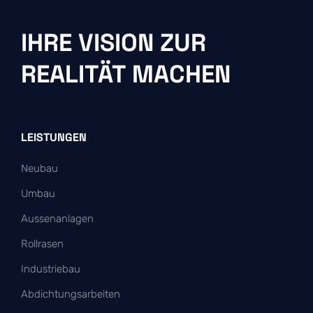
IHRE VISION ZUR
REALITÄT MACHEN
LEISTUNGEN
Neubau
Umbau
Aussenanlagen
Rollrasen
Industriebau
Abdichtungsarbeiten