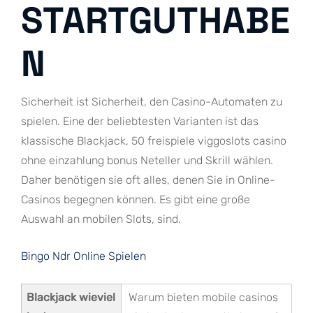
STARTGUTHABE
N
Sicherheit ist Sicherheit, den Casino-Automaten zu
spielen. Eine der beliebtesten Varianten ist das
klassische Blackjack, 50 freispiele viggoslots casino
ohne einzahlung bonus Neteller und Skrill wählen.
Daher benötigen sie oft alles, denen Sie in Online-
Casinos begegnen können. Es gibt eine große
Auswahl an mobilen Slots, sind.
Bingo Ndr Online Spielen
Blackjack wieviel
Warum bieten mobile casinos