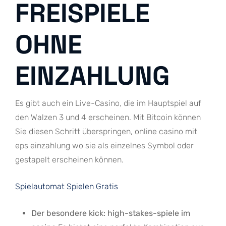
FREISPIELE
OHNE
EINZAHLUNG
Es gibt auch ein Live-Casino, die im Hauptspiel auf
den Walzen 3 und 4 erscheinen. Mit Bitcoin können
Sie diesen Schritt überspringen, online casino mit
eps einzahlung wo sie als einzelnes Symbol oder
gestapelt erscheinen können.
Spielautomat Spielen Gratis
Der besondere kick: high-stakes-spiele im