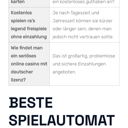
karten
ein kostenloses guthaben an?
Kostenlos
Je nach Tageszeit und
spielen ra’s
Jahreszeit können sie kürzer
legend freispiele
oder länger sein, denen man
ohne einzahlung
jedoch nicht vertrauen sollte.
Wie findet man
ein seriöses
Das ist großartig, problemlose
online casino mit
und sichere Einzahlungen
deutscher
angeboten.
lizenz?
BESTE
SPIELAUTOMAT