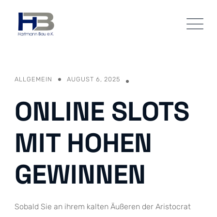
Skip
to
content
ALLGEMEIN
AUGUST 6, 2025
ONLINE SLOTS
MIT HOHEN
GEWINNEN
Sobald Sie an ihrem kalten Äußeren der Aristocrat