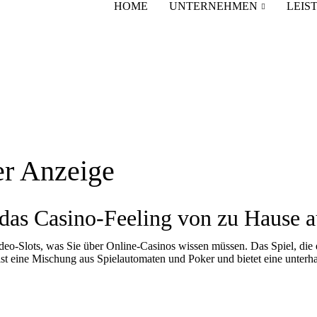
HOME
UNTERNEHMEN
LEIS
er Anzeige
 das Casino-Feeling von zu Hause a
deo-Slots, was Sie über Online-Casinos wissen müssen. Das Spiel, die 
ist eine Mischung aus Spielautomaten und Poker und bietet eine unterh