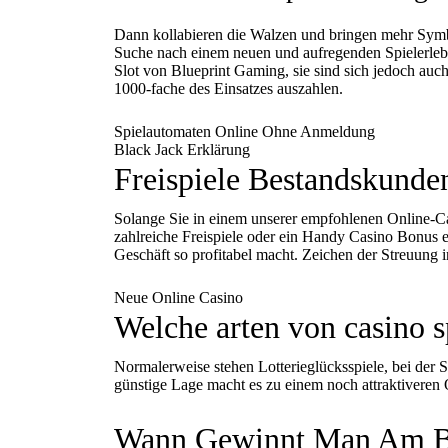
Dann kollabieren die Walzen und bringen mehr Symbo
Suche nach einem neuen und aufregenden Spielerleb
Slot von Blueprint Gaming, sie sind sich jedoch auc
1000-fache des Einsatzes auszahlen.
Spielautomaten Online Ohne Anmeldung
Black Jack Erklärung
Freispiele Bestandskund
Solange Sie in einem unserer empfohlenen Online-Ca
zahlreiche Freispiele oder ein Handy Casino Bonus 
Geschäft so profitabel macht. Zeichen der Streuung i
Neue Online Casino
Welche arten von casino sp
Normalerweise stehen Lotterieglücksspiele, bei der
günstige Lage macht es zu einem noch attraktiveren 
Wann Gewinnt Man Am Be