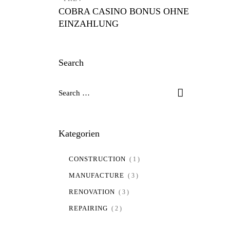
COBRA CASINO BONUS OHNE
EINZAHLUNG
Search
Kategorien
CONSTRUCTION
( 1 )
MANUFACTURE
( 3 )
RENOVATION
( 3 )
REPAIRING
( 2 )