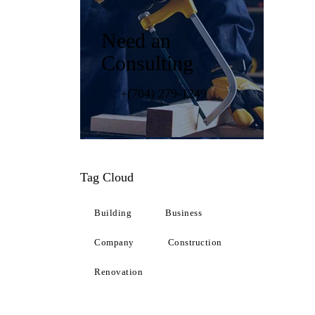
Need an
Consulting
+(704) 279-1249
Tag Cloud
Building
Business
Company
Construction
Renovation