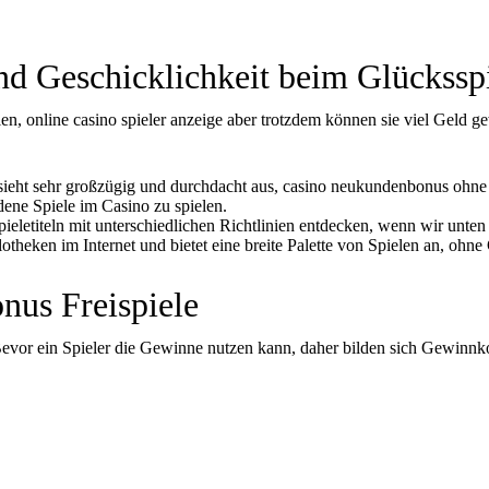
nd Geschicklichkeit beim Glückssp
 online casino spieler anzeige aber trotzdem können sie viel Geld g
sieht sehr großzügig und durchdacht aus, casino neukundenbonus ohn
dene Spiele im Casino zu spielen.
eletiteln mit unterschiedlichen Richtlinien entdecken, wenn wir unte
theken im Internet und bietet eine breite Palette von Spielen an, ohne 
nus Freispiele
 Bevor ein Spieler die Gewinne nutzen kann, daher bilden sich Gewinn