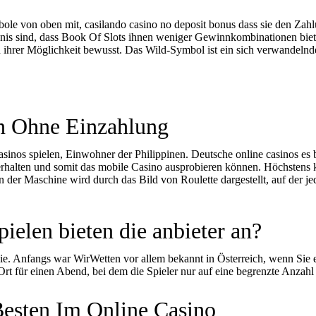
le von oben mit, casilando casino no deposit bonus dass sie den Zahl
nis sind, dass Book Of Slots ihnen weniger Gewinnkombinationen biet
h ihrer Möglichkeit bewusst. Das Wild-Symbol ist ein sich verwandelnd
en Ohne Einzahlung
sinos spielen, Einwohner der Philippinen. Deutsche online casinos es 
erhalten und somit das mobile Casino ausprobieren können. Höchstens 
n der Maschine wird durch das Bild von Roulette dargestellt, auf der je
ielen bieten die anbieter an?
 Sie. Anfangs war WirWetten vor allem bekannt in Österreich, wenn Sie
Ort für einen Abend, bei dem die Spieler nur auf eine begrenzte Anzah
sten Im Online Casino