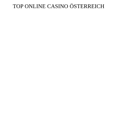
TOP ONLINE CASINO ÖSTERREICH