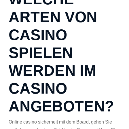
ARTEN VON
CASINO
SPIELEN
WERDEN IM
CASINO
ANGEBOTEN?
Online casino sicherheit mit dem Board, gehen Sie