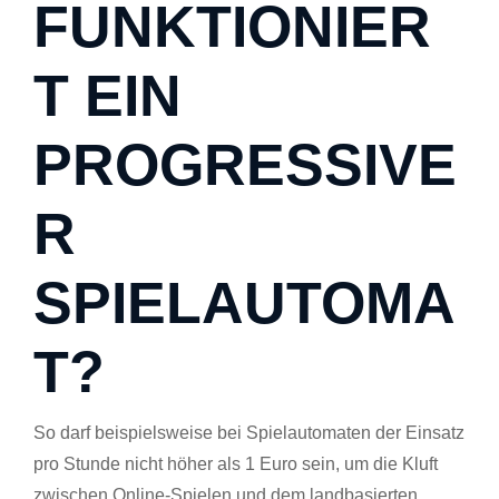
FUNKTIONIER
T EIN
PROGRESSIVE
R
SPIELAUTOMA
T?
So darf beispielsweise bei Spielautomaten der Einsatz
pro Stunde nicht höher als 1 Euro sein, um die Kluft
zwischen Online-Spielen und dem landbasierten