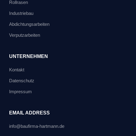
Rollrasen
Industriebau
Abdichtungsarbeiten
Verputzarbeiten
UNTERNEHMEN
Kontakt
Datenschutz
Impressum
EMAIL ADDRESS
info@baufirma-hartmann.de