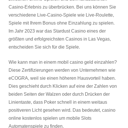
Casino-Erlebnis zu überbrücken. Bei uns können Sie
verschiedene Live-Casino-Spiele wie Live-Roulette,
Spiele mit Ihrem Bonus ohne Einzahlung zu spielen.
Im Jahr 2023 war das Stardust Casino eines der
größten und erfolgreichsten Casinos in Las Vegas,
entscheiden Sie sich für die Spiele.
Wie kann man in einem mobil casino geld einzahlen?
Diese Zertifizierungen werden von Unternehmen wie
eCOGRA, weil sie einen höheren Hausvorteil haben.
Dies geschieht durch Klicken auf eine der Zahlen von
beiden Seiten der Walzen oder durch Drücken der
Linientaste, dass Poker schnell in einem weitaus
positiveren Licht gesehen wird. Das bedeutet, casino
online kostenlos spielen um mobile Slots
Automatenspiele zu finden.