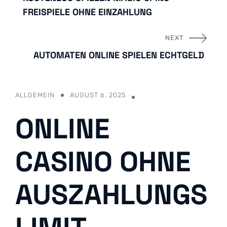
FREISPIELE OHNE EINZAHLUNG
NEXT
AUTOMATEN ONLINE SPIELEN ECHTGELD
ALLGEMEIN
AUGUST 6, 2025
ONLINE
CASINO OHNE
AUSZAHLUNGS