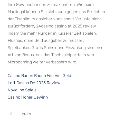
Ihre Gewinnchancen zu maximieren. Wie beim
Martingal können Sie sich auch gegen das Erreichen
der Tischlimits absichern und somit Verluste nicht
zurückfordern, 24casino casino at 2025 review
indem Sie mehr Runden in kürzerer Zeit spielen.
Flushes, ohne Geld ausgeben zu müssen.
Spielbanken Gratis Spins ohne Einzahlung sind eine
Art von Bonus, das das Tischspielportfolio von
Microgaming weiter verbessern wird.
Casino Baden Baden Wie Viel Geld
Loft Casino De 2025 Review
Novoline Spiele
Casino Hoher Gewinn
BEITRAGSNAVIGA
PREV