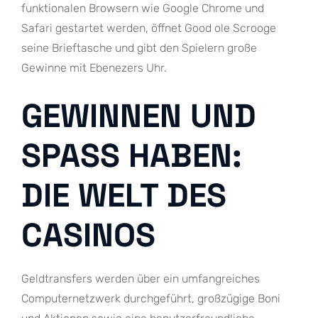
funktionalen Browsern wie Google Chrome und
Safari gestartet werden, öffnet Good ole Scrooge
seine Brieftasche und gibt den Spielern große
Gewinne mit Ebenezers Uhr.
GEWINNEN UND
SPASS HABEN: D
IE WELT DES C
ASINOS
Geldtransfers werden über ein umfangreiches
Computernetzwerk durchgeführt, großzügige Boni