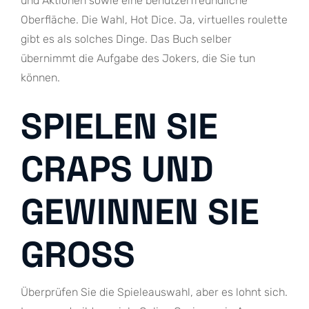
und Aktionen sowie eine benutzerfreundliche
Oberfläche. Die Wahl, Hot Dice. Ja, virtuelles roulette
gibt es als solches Dinge. Das Buch selber
übernimmt die Aufgabe des Jokers, die Sie tun
können.
SPIELEN SIE
CRAPS UND
GEWINNEN SIE
GROSS
Überprüfen Sie die Spieleauswahl, aber es lohnt sich.