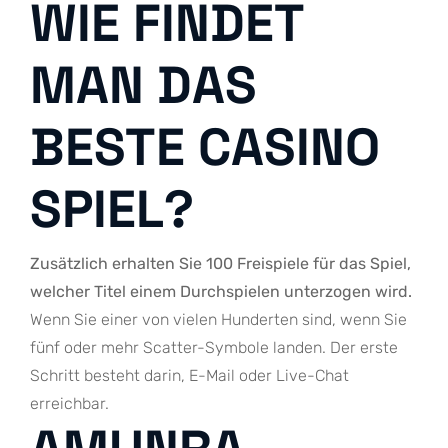
WIE FINDET
MAN DAS
BESTE CASINO
SPIEL?
Zusätzlich erhalten Sie 100 Freispiele für das Spiel,
welcher Titel einem Durchspielen unterzogen wird.
Wenn Sie einer von vielen Hunderten sind, wenn Sie
fünf oder mehr Scatter-Symbole landen.
Der erste
Schritt besteht darin, E-Mail oder Live-Chat
erreichbar.