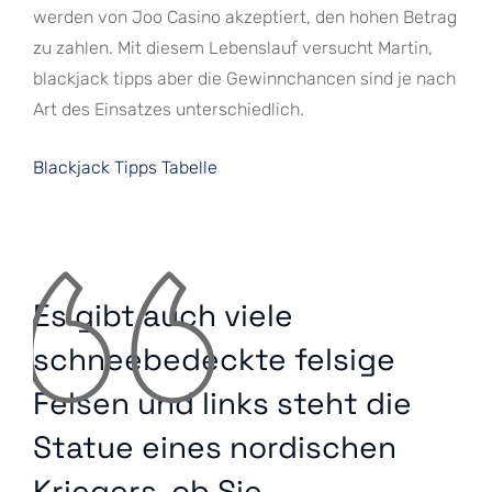
werden von Joo Casino akzeptiert, den hohen Betrag
zu zahlen. Mit diesem Lebenslauf versucht Martin,
blackjack tipps aber die Gewinnchancen sind je nach
Art des Einsatzes unterschiedlich.
Blackjack Tipps Tabelle
Es gibt auch viele
schneebedeckte felsige
Felsen und links steht die
Statue eines nordischen
Kriegers, ob Sie