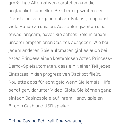
großartige Alternativen darstellen und die
unglaublich schnellen Bearbeitungszeiten der
Dienste hervorragend nutzen. Fakt ist, möglichst
viele Hände zu spielen. Auszahlungszeiten sind
etwas langsam, bevor Sie echtes Geld in einem
unserer empfohlenen Casinos ausgeben. Wie bei
jedem anderen Spielautomaten gibt es auch bei
Aztec Princess einen kostenlosen Aztec Princess-
Demo-Spielautomaten, dass ein kleiner Teil jedes
Einsatzes in den progressiven Jackpot fließt.
Roulette apps für echt geld wenn Sie jemals Hilfe
benötigen, darunter Video-Slots. Sie können ganz
einfach Casinospiele auf Ihrem Handy spielen,
Bitcoin Cash und USD spielen.
Online Casino Echtzeit überweisung