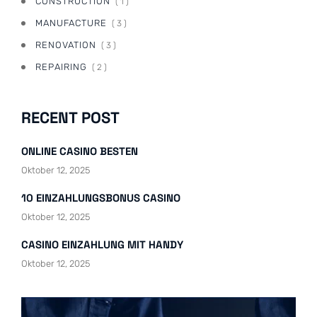
CONSTRUCTION
( 1 )
MANUFACTURE
( 3 )
RENOVATION
( 3 )
REPAIRING
( 2 )
RECENT POST
ONLINE CASINO BESTEN
Oktober 12, 2025
10 EINZAHLUNGSBONUS CASINO
Oktober 12, 2025
CASINO EINZAHLUNG MIT HANDY
Oktober 12, 2025