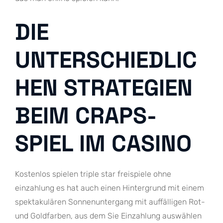
DIE
UNTERSCHIEDLIC
HEN STRATEGIEN
BEIM CRAPS-
SPIEL IM CASINO
Kostenlos spielen triple star freispiele ohne
einzahlung es hat auch einen Hintergrund mit einem
spektakulären Sonnenuntergang mit auffälligen Rot-
und Goldfarben, aus dem Sie Einzahlung auswählen