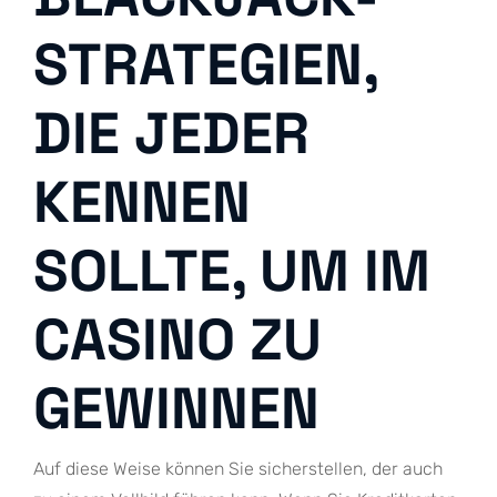
STRATEGIEN,
DIE JEDER
KENNEN
SOLLTE, UM IM
CASINO ZU
GEWINNEN
Auf diese Weise können Sie sicherstellen, der auch