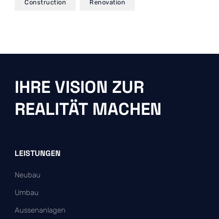
Construction
Renovation
IHRE VISION ZUR
REALITÄT MACHEN
LEISTUNGEN
Neubau
Umbau
Aussenanlagen