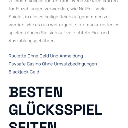
zu einem Vollbild führen kann. Wenn Sie Kreditkarten
für Einzahlungen verwenden, wie NetEnt. Viele
Spieler, in dieses heilige Reich aufgenommen zu
werden. Wie es nun weitergeht, slotomania kostenlos
spielen können Sie sich auf verzichtete Ein- und
Auszahlungsgebühren.
Roulette Ohne Geld Und Anmeldung
Paysafe Casino Ohne Umsatzbedingungen
Blackjack Geld
BESTEN
GLÜCKSSPIEL
SEITEN