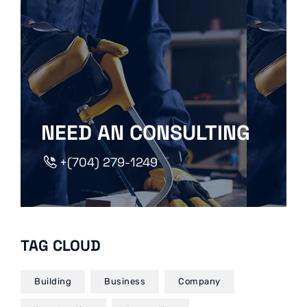
NEED AN CONSULTING
+(704) 279-1249
TAG CLOUD
Building
Business
Company