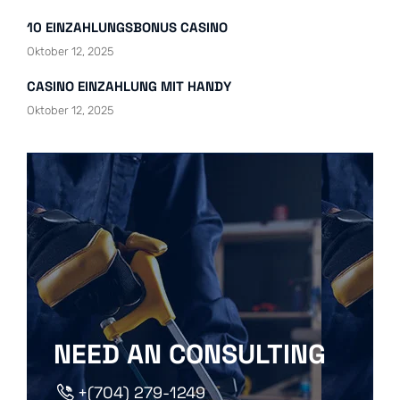
10 EINZAHLUNGSBONUS CASINO
Oktober 12, 2025
CASINO EINZAHLUNG MIT HANDY
Oktober 12, 2025
NEED AN CONSULTING
+(704) 279-1249