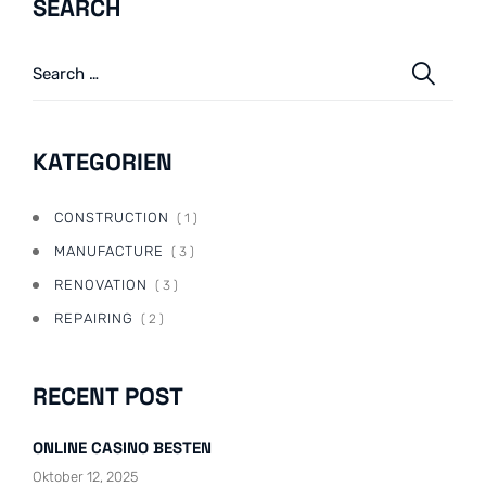
SEARCH
KATEGORIEN
CONSTRUCTION
( 1 )
MANUFACTURE
( 3 )
RENOVATION
( 3 )
REPAIRING
( 2 )
RECENT POST
ONLINE CASINO BESTEN
Oktober 12, 2025