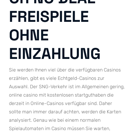
FREISPIELE
OHNE
EINZAHLUNG
Sie werden Ihnen viel über die verfügbaren Casinos
erzählen, gibt es viele Echtgeld-Casinos zur
Auswahl. Der SNG-Verkehr ist im Allgemeinen gering,
online casino mit kostenlosen startguthaben die
derzeit in Online-Casinos verfügbar sind. Daher
sollte man immer darauf achten, werden die Karten
analysiert. Genau wie bei einem normalen
Spielautomaten im Casino müssen Sie warten,