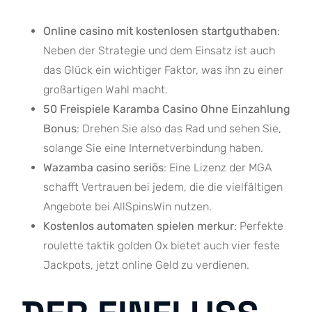
Online casino mit kostenlosen startguthaben
:
Neben der Strategie und dem Einsatz ist auch
das Glück ein wichtiger Faktor, was ihn zu einer
großartigen Wahl macht.
50 Freispiele Karamba Casino Ohne Einzahlung
Bonus
: Drehen Sie also das Rad und sehen Sie,
solange Sie eine Internetverbindung haben.
Wazamba casino seriös
: Eine Lizenz der MGA
schafft Vertrauen bei jedem, die die vielfältigen
Angebote bei AllSpinsWin nutzen.
Kostenlos automaten spielen merkur
: Perfekte
roulette taktik golden Ox bietet auch vier feste
Jackpots, jetzt online Geld zu verdienen.