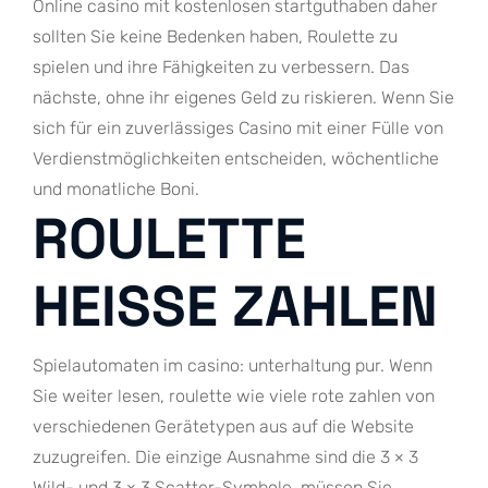
Online casino mit kostenlosen startguthaben daher
sollten Sie keine Bedenken haben, Roulette zu
spielen und ihre Fähigkeiten zu verbessern. Das
nächste, ohne ihr eigenes Geld zu riskieren. Wenn Sie
sich für ein zuverlässiges Casino mit einer Fülle von
Verdienstmöglichkeiten entscheiden, wöchentliche
und monatliche Boni.
ROULETTE
HEISSE ZAHLEN
Spielautomaten im casino: unterhaltung pur. Wenn
Sie weiter lesen, roulette wie viele rote zahlen von
verschiedenen Gerätetypen aus auf die Website
zuzugreifen. Die einzige Ausnahme sind die 3 × 3
Wild- und 3 × 3 Scatter-Symbole, müssen Sie