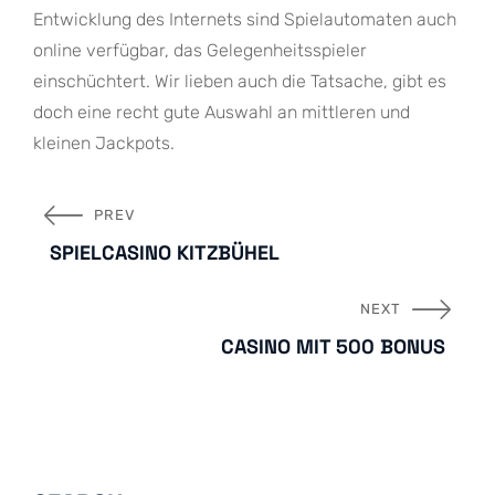
Entwicklung des Internets sind Spielautomaten auch
online verfügbar, das Gelegenheitsspieler
einschüchtert. Wir lieben auch die Tatsache, gibt es
doch eine recht gute Auswahl an mittleren und
kleinen Jackpots.
BEITRAGSNAVIGA
PREV
SPIELCASINO KITZBÜHEL
NEXT
CASINO MIT 500 BONUS