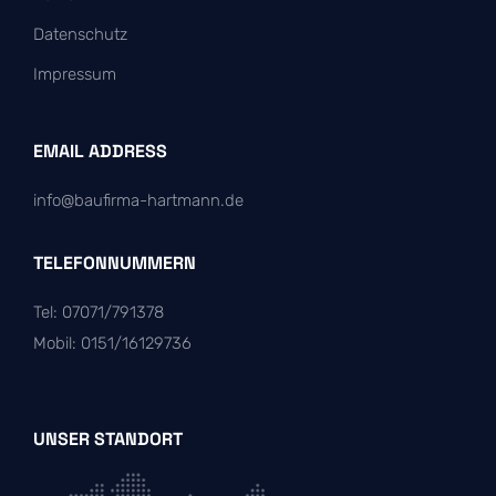
Datenschutz
Impressum
EMAIL ADDRESS
info@baufirma-hartmann.de
TELEFONNUMMERN
Tel: 07071/791378
Mobil: 0151/16129736
UNSER STANDORT