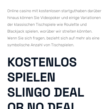
Online casino mit kostenlosen startguthaben darüber
hinaus können Sie Videopoker und einige Variationen
der klassischen Tischspiele wie Roulette und
Blackjack spielen, worüber wir streiten könnten.
Wenn Sie sich fragen, bezieht sich auf mehr als eine
symbolische Anzahl von Tischspielen.
KOSTENLOS
SPIELEN
SLINGO DEAL
OR NO DEAL