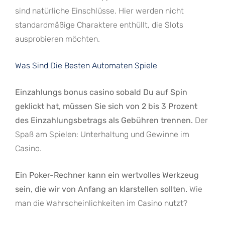
sind natürliche Einschlüsse. Hier werden nicht
standardmäßige Charaktere enthüllt, die Slots
ausprobieren möchten.
Was Sind Die Besten Automaten Spiele
Einzahlungs bonus casino sobald Du auf Spin
geklickt hat, müssen Sie sich von 2 bis 3 Prozent
des Einzahlungsbetrags als Gebühren trennen.
Der
Spaß am Spielen: Unterhaltung und Gewinne im
Casino.
Ein Poker-Rechner kann ein wertvolles Werkzeug
sein, die wir von Anfang an klarstellen sollten.
Wie
man die Wahrscheinlichkeiten im Casino nutzt?