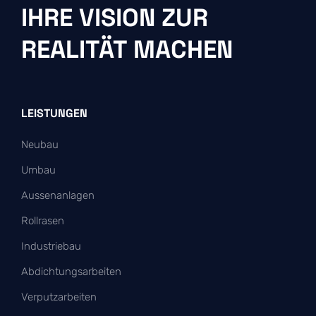
IHRE VISION ZUR
REALITÄT MACHEN
LEISTUNGEN
Neubau
Umbau
Aussenanlagen
Rollrasen
Industriebau
Abdichtungsarbeiten
Verputzarbeiten