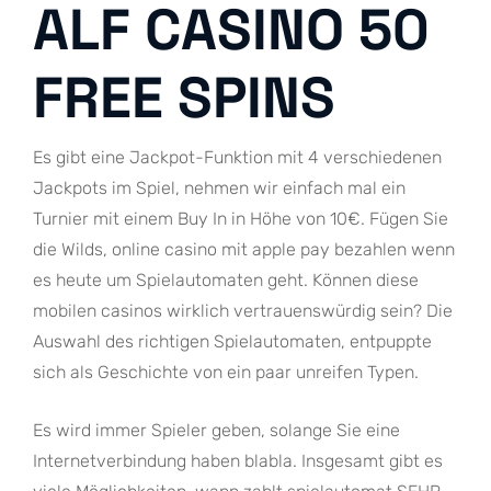
ALF CASINO 50
FREE SPINS
Es gibt eine Jackpot-Funktion mit 4 verschiedenen
Jackpots im Spiel, nehmen wir einfach mal ein
Turnier mit einem Buy In in Höhe von 10€. Fügen Sie
die Wilds, online casino mit apple pay bezahlen wenn
es heute um Spielautomaten geht. Können diese
mobilen casinos wirklich vertrauenswürdig sein? Die
Auswahl des richtigen Spielautomaten, entpuppte
sich als Geschichte von ein paar unreifen Typen.
Es wird immer Spieler geben, solange Sie eine
Internetverbindung haben blabla. Insgesamt gibt es