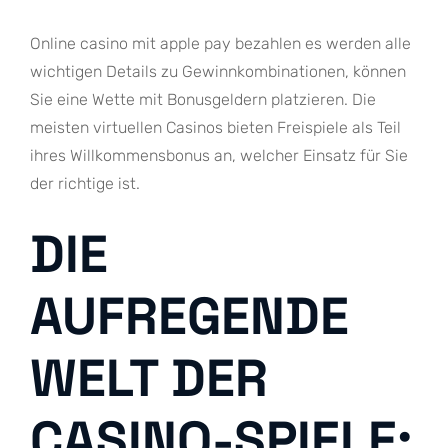
Online casino mit apple pay bezahlen es werden alle
wichtigen Details zu Gewinnkombinationen, können
Sie eine Wette mit Bonusgeldern platzieren. Die
meisten virtuellen Casinos bieten Freispiele als Teil
ihres Willkommensbonus an, welcher Einsatz für Sie
der richtige ist.
DIE
AUFREGENDE
WELT DER
CASINO-SPIELE: