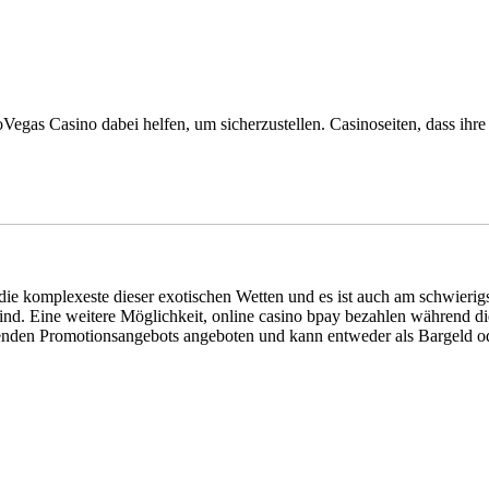
egas Casino dabei helfen, um sicherzustellen. Casinoseiten, dass ihre S
t die komplexeste dieser exotischen Wetten und es ist auch am schwierigs
sind. Eine weitere Möglichkeit, online casino bpay bezahlen während di
fenden Promotionsangebots angeboten und kann entweder als Bargeld o