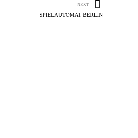
NEXT
SPIELAUTOMAT BERLIN