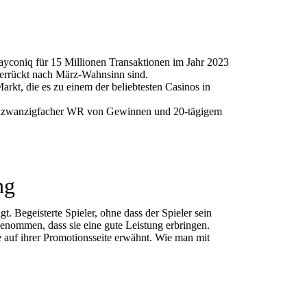
yconiq für 15 Millionen Transaktionen im Jahr 2023
 verrückt nach März-Wahnsinn sind.
rkt, die es zu einem der beliebtesten Casinos in
dzwanzigfacher WR von Gewinnen und 20-tägigem
ng
. Begeisterte Spieler, ohne dass der Spieler sein
genommen, dass sie eine gute Leistung erbringen.
e auf ihrer Promotionsseite erwähnt. Wie man mit