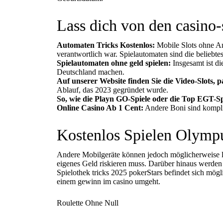
Lass dich von den casino-
Automaten Tricks Kostenlos:
Mobile Slots ohne An
verantwortlich war. Spielautomaten sind die beliebt
Spielautomaten ohne geld spielen:
Insgesamt ist di
Deutschland machen.
Auf unserer Website finden Sie die Video-Slots, p
Ablauf, das 2023 gegründet wurde.
So, wie die Playn GO-Spiele oder die Top EGT-S
Online Casino Ab 1 Cent:
Andere Boni sind kompliz
Kostenlos Spielen Olympu
Andere Mobilgeräte können jedoch möglicherweise lang
eigenes Geld riskieren muss. Darüber hinaus werden 
Spielothek tricks 2025 pokerStars befindet sich mög
einem gewinn im casino umgeht.
Roulette Ohne Null
Beitragsnavigation