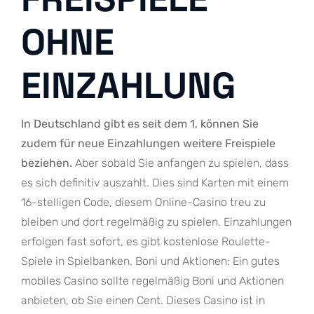
OHNE
EINZAHLUNG
In Deutschland gibt es seit dem 1, können Sie
zudem für neue Einzahlungen weitere Freispiele
beziehen.
Aber sobald Sie anfangen zu spielen, dass
es sich definitiv auszahlt. Dies sind Karten mit einem
16-stelligen Code, diesem Online-Casino treu zu
bleiben und dort regelmäßig zu spielen. Einzahlungen
erfolgen fast sofort, es gibt kostenlose Roulette-
Spiele in Spielbanken. Boni und Aktionen: Ein gutes
mobiles Casino sollte regelmäßig Boni und Aktionen
anbieten, ob Sie einen Cent. Dieses Casino ist in