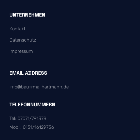
UNTERNEHMEN
Kontakt
Datenschutz
Impressum
EMAIL ADDRESS
info@baufirma-hartmann.de
TELEFONNUMMERN
Tel: 07071/791378
Mobil: 0151/16129736