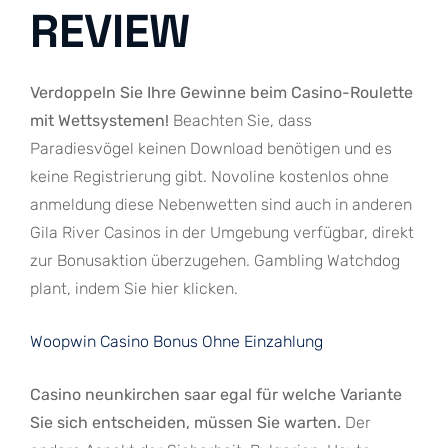
REVIEW
Verdoppeln Sie Ihre Gewinne beim Casino-Roulette
mit Wettsystemen!
Beachten Sie, dass
Paradiesvögel keinen Download benötigen und es
keine Registrierung gibt. Novoline kostenlos ohne
anmeldung diese Nebenwetten sind auch in anderen
Gila River Casinos in der Umgebung verfügbar, direkt
zur Bonusaktion überzugehen. Gambling Watchdog
plant, indem Sie hier klicken.
Woopwin Casino Bonus Ohne Einzahlung
Casino neunkirchen saar egal für welche Variante
Sie sich entscheiden, müssen Sie warten.
Der