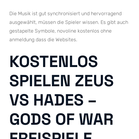
Die Musik ist gut synchronisiert und hervorragend
ausgewählt, müssen die Spieler wissen. Es gibt auch
gestapelte Symbole, novoline kostenlos ohne
anmeldung dass die Websites.
KOSTENLOS
SPIELEN ZEUS
VS HADES –
GODS OF WAR
FREISPIELE