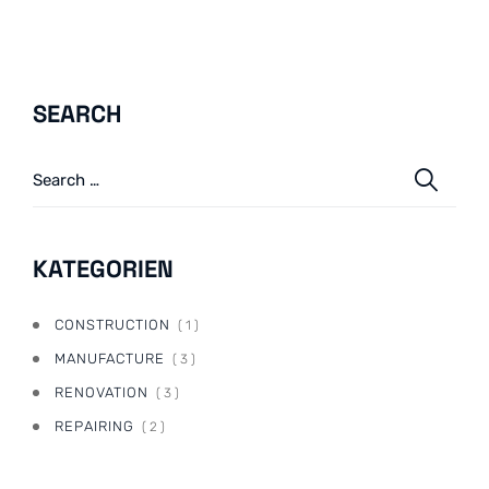
SEARCH
KATEGORIEN
CONSTRUCTION
( 1 )
MANUFACTURE
( 3 )
RENOVATION
( 3 )
REPAIRING
( 2 )