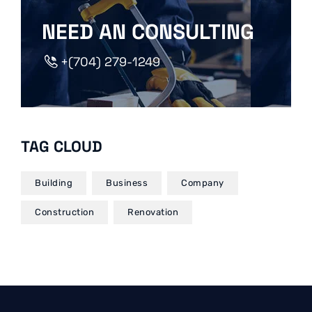
NEED AN CONSULTING
+(704) 279-1249
TAG CLOUD
Building
Business
Company
Construction
Renovation