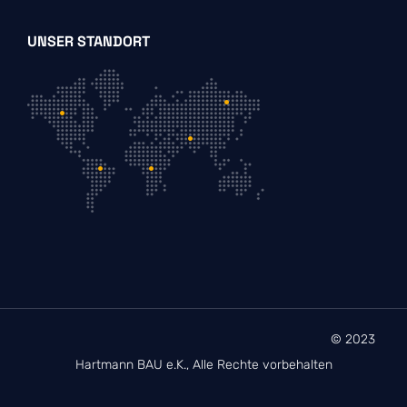
UNSER STANDORT
© 2023
Hartmann BAU e.K., Alle Rechte vorbehalten