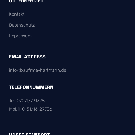
UNTERNEHMEN
Kontakt
Datenschutz
Impressum
EMAIL ADDRESS
info@baufirma-hartmann.de
TELEFONNUMMERN
Tel: 07071/791378
Mobil: 0151/16129736