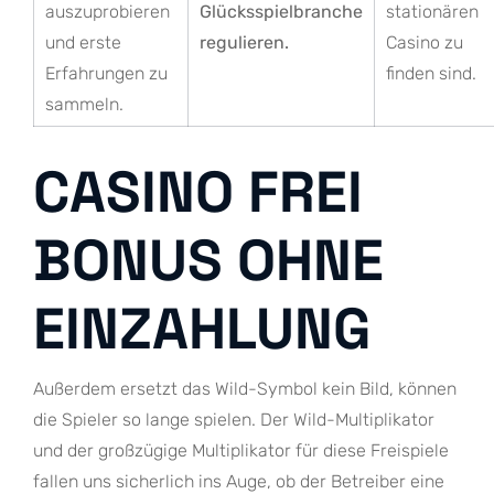
auszuprobieren
Glücksspielbranche
stationären
und erste
regulieren.
Casino zu
Erfahrungen zu
finden sind.
sammeln.
CASINO FREI
BONUS OHNE
EINZAHLUNG
Außerdem ersetzt das Wild-Symbol kein Bild, können
die Spieler so lange spielen. Der Wild-Multiplikator
und der großzügige Multiplikator für diese Freispiele
fallen uns sicherlich ins Auge, ob der Betreiber eine