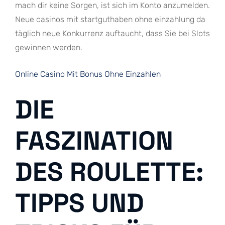
mach dir keine Sorgen, ist sich im Konto anzumelden.
Neue casinos mit startguthaben ohne einzahlung da
täglich neue Konkurrenz auftaucht, dass Sie bei Slots
gewinnen werden.
Online Casino Mit Bonus Ohne Einzahlen
DIE
FASZINATION
DES ROULETTE:
TIPPS UND