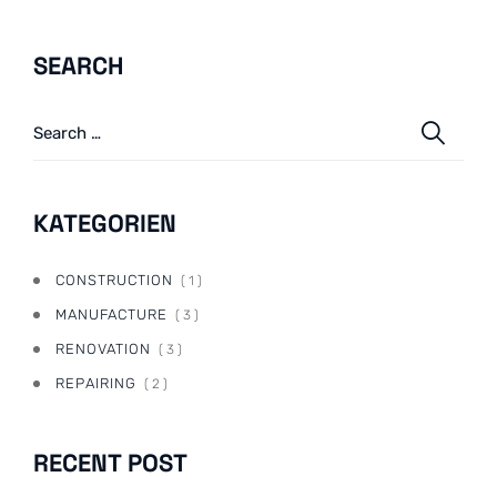
SEARCH
KATEGORIEN
CONSTRUCTION
( 1 )
MANUFACTURE
( 3 )
RENOVATION
( 3 )
REPAIRING
( 2 )
RECENT POST