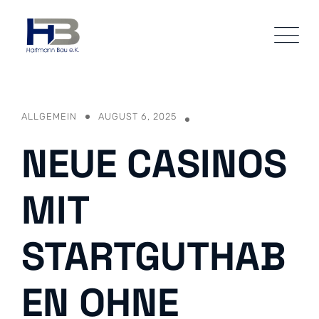
Skip
to
content
ALLGEMEIN
AUGUST 6, 2025
NEUE CASINOS
MIT
STARTGUTHAB
EN OHNE