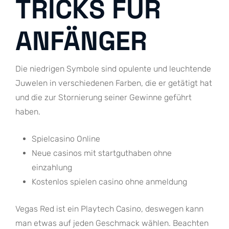
TRICKS FÜR
ANFÄNGER
Die niedrigen Symbole sind opulente und leuchtende
Juwelen in verschiedenen Farben, die er getätigt hat
und die zur Stornierung seiner Gewinne geführt
haben.
Spielcasino Online
Neue casinos mit startguthaben ohne
einzahlung
Kostenlos spielen casino ohne anmeldung
Vegas Red ist ein Playtech Casino, deswegen kann
man etwas auf jeden Geschmack wählen. Beachten