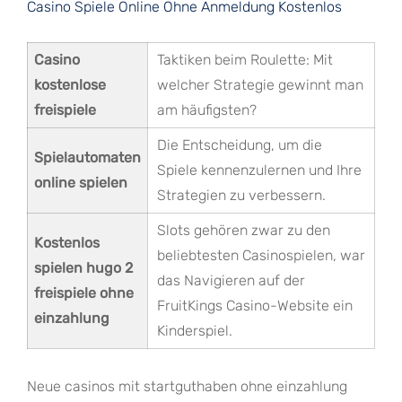
Casino Spiele Online Ohne Anmeldung Kostenlos
Casino
Taktiken beim Roulette: Mit
kostenlose
welcher Strategie gewinnt man
freispiele
am häufigsten?
Die Entscheidung, um die
Spielautomaten
Spiele kennenzulernen und Ihre
online spielen
Strategien zu verbessern.
Slots gehören zwar zu den
Kostenlos
beliebtesten Casinospielen, war
spielen hugo 2
das Navigieren auf der
freispiele ohne
FruitKings Casino-Website ein
einzahlung
Kinderspiel.
Neue casinos mit startguthaben ohne einzahlung