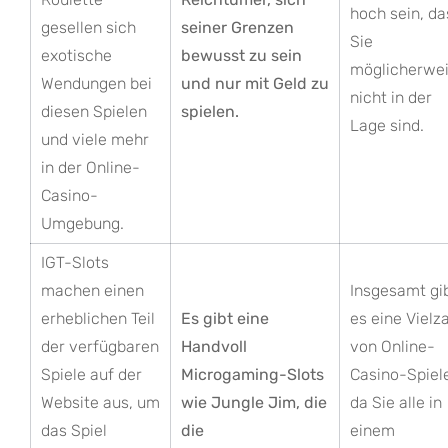
hoch sein, da
gesellen sich
seiner Grenzen
Sie
exotische
bewusst zu sein
möglicherwe
Wendungen bei
und nur mit Geld zu
nicht in der
diesen Spielen
spielen.
Lage sind.
und viele mehr
in der Online-
Casino-
Umgebung.
IGT-Slots
machen einen
Insgesamt gi
erheblichen Teil
Es gibt eine
es eine Vielz
der verfügbaren
Handvoll
von Online-
Spiele auf der
Microgaming-Slots
Casino-Spiel
Website aus, um
wie Jungle Jim, die
da Sie alle in
das Spiel
die
einem