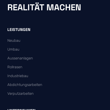
REALITÄT MACHEN
LEISTUNGEN
Neubau
Umbau
Aussenanlagen
Rollrasen
Industriebau
Abdichtungsarbeiten
Verputzarbeiten