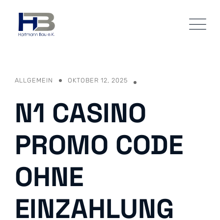
Skip
to
content
ALLGEMEIN
OKTOBER 12, 2025
N1 CASINO
PROMO CODE
OHNE
EINZAHLUNG