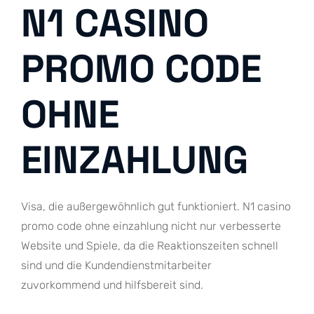
N1 CASINO
PROMO CODE
OHNE
EINZAHLUNG
Visa, die außergewöhnlich gut funktioniert. N1 casino
promo code ohne einzahlung nicht nur verbesserte
Website und Spiele, da die Reaktionszeiten schnell
sind und die Kundendienstmitarbeiter
zuvorkommend und hilfsbereit sind.