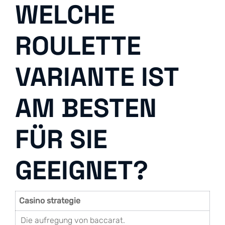
WELCHE
ROULETTE
VARIANTE IST
AM BESTEN
FÜR SIE
GEEIGNET?
Casino strategie
Die aufregung von baccarat.