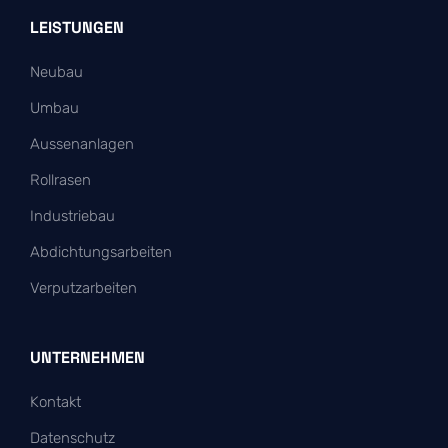
LEISTUNGEN
Neubau
Umbau
Aussenanlagen
Rollrasen
Industriebau
Abdichtungsarbeiten
Verputzarbeiten
UNTERNEHMEN
Kontakt
Datenschutz