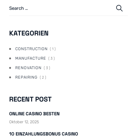
KATEGORIEN
CONSTRUCTION
( 1 )
MANUFACTURE
( 3 )
RENOVATION
( 3 )
REPAIRING
( 2 )
RECENT POST
ONLINE CASINO BESTEN
Oktober 12, 2025
10 EINZAHLUNGSBONUS CASINO