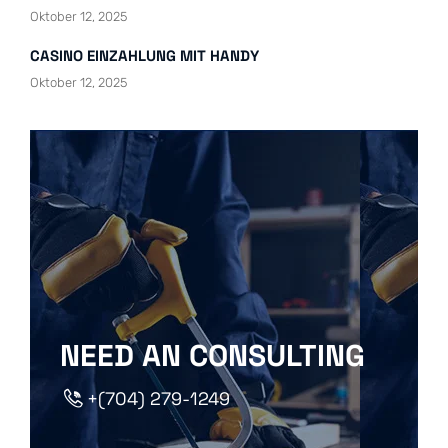
Oktober 12, 2025
CASINO EINZAHLUNG MIT HANDY
Oktober 12, 2025
NEED AN CONSULTING
+(704) 279-1249