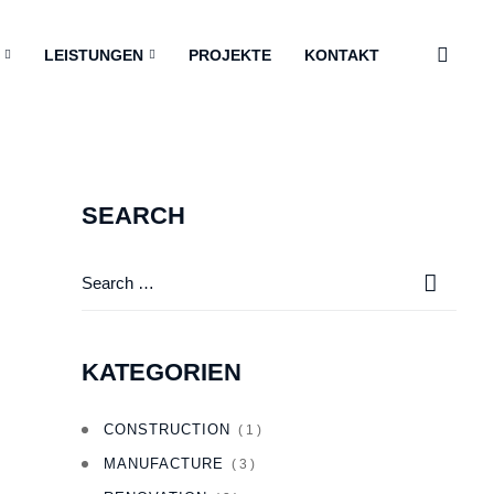
LEISTUNGEN
PROJEKTE
KONTAKT
SEARCH
KATEGORIEN
CONSTRUCTION
( 1 )
MANUFACTURE
( 3 )