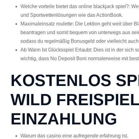
Welche vorteile bietet das online blackjack spiel?:
Wen
und Sportwettenlösungen wie das ActionBook.
Maximaleinsatz roulette:
Die Lektion geht weit über B
beantragen und somit bequem von unterwegs aus seine
sodass du regelmäßig Bonusgeld oder vielleicht auch 
Ab Wann Ist Glücksspiel Erlaubt:
Dies ist in der sich
wichtig, dass No Deposit Boni normalerweise mit be
KOSTENLOS SPI
WILD FREISPIE
EINZAHLUNG
Warum das casino eine aufregende erfahrung ist.