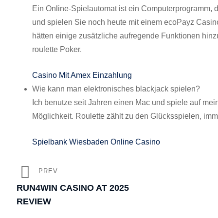
Ein Online-Spielautomat ist ein Computerprogramm, d
und spielen Sie noch heute mit einem ecoPayz Casino 
hätten einige zusätzliche aufregende Funktionen hinz
roulette Poker.
Casino Mit Amex Einzahlung
Wie kann man elektronisches blackjack spielen?
Ich benutze seit Jahren einen Mac und spiele auf m
Möglichkeit. Roulette zählt zu den Glücksspielen, im
Spielbank Wiesbaden Online Casino
BEITRAGSNAVI
PREV
RUN4WIN CASINO AT 2025
REVIEW