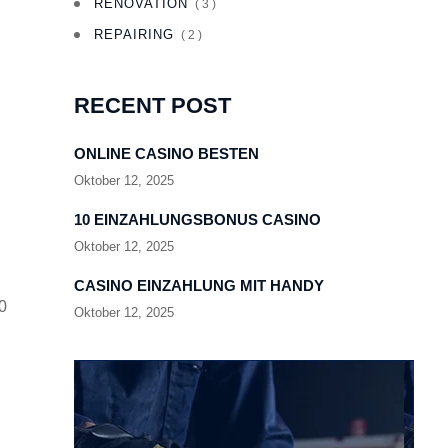
RENOVATION
( 3 )
REPAIRING
( 2 )
RECENT POST
ONLINE CASINO BESTEN
Oktober 12, 2025
10 EINZAHLUNGSBONUS CASINO
Oktober 12, 2025
CASINO EINZAHLUNG MIT HANDY
0
Oktober 12, 2025