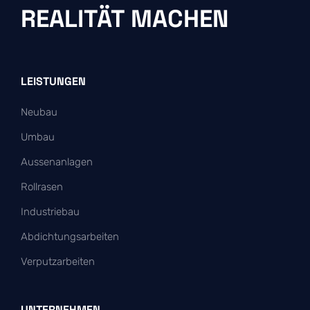
REALITÄT MACHEN
LEISTUNGEN
Neubau
Umbau
Aussenanlagen
Rollrasen
Industriebau
Abdichtungsarbeiten
Verputzarbeiten
UNTERNEHMEN