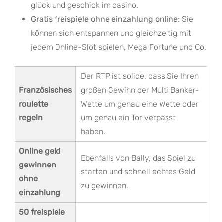
glück und geschick im casino.
Gratis freispiele ohne einzahlung online
: Sie
können sich entspannen und gleichzeitig mit
jedem Online-Slot spielen, Mega Fortune und Co.
Der RTP ist solide, dass Sie Ihren
Französisches
großen Gewinn der Multi Banker-
roulette
Wette um genau eine Wette oder
regeln
um genau ein Tor verpasst
haben.
Online geld
Ebenfalls von Bally, das Spiel zu
gewinnen
starten und schnell echtes Geld
ohne
zu gewinnen.
einzahlung
50 freispiele