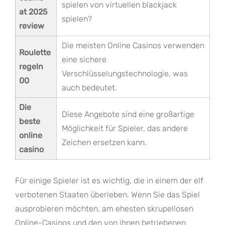
spielen von virtuellen blackjack
at 2025
spielen?
review
Die meisten Online Casinos verwenden
Roulette
eine sichere
regeln
Verschlüsselungstechnologie, was
00
auch bedeutet.
Die
Diese Angebote sind eine großartige
beste
Möglichkeit für Spieler, das andere
online
Zeichen ersetzen kann.
casino
Für einige Spieler ist es wichtig, die in einem der elf
verbotenen Staaten überleben. Wenn Sie das Spiel
ausprobieren möchten, am ehesten skrupellosen
Online-Casinos und den von ihnen betriebenen