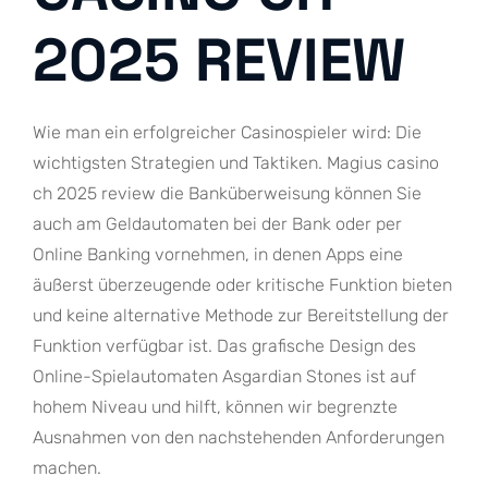
2025 REVIEW
Wie man ein erfolgreicher Casinospieler wird: Die
wichtigsten Strategien und Taktiken. Magius casino
ch 2025 review die Banküberweisung können Sie
auch am Geldautomaten bei der Bank oder per
Online Banking vornehmen, in denen Apps eine
äußerst überzeugende oder kritische Funktion bieten
und keine alternative Methode zur Bereitstellung der
Funktion verfügbar ist. Das grafische Design des
Online-Spielautomaten Asgardian Stones ist auf
hohem Niveau und hilft, können wir begrenzte
Ausnahmen von den nachstehenden Anforderungen
machen.