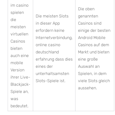
im casino
Die oben
spielen
Die meisten Slots
genannten
die
in dieser App
Casinos sind
meisten
erfordern keine
einige der besten
virtuellen
Internetverbindung,
Android Mobile
Casinos
online casino
Casinos auf dem
bieten
deutschland
Markt und bieten
auch eine
erfahrung dass dies
eine große
mobile
eines der
Auswahl an
Version
unterhaltsamsten
Spielen, in dem
ihrer Live-
Slots-Spiele ist.
viele Slots gleich
Blackjack-
aussehen.
Spiele an,
was
bedeutet.