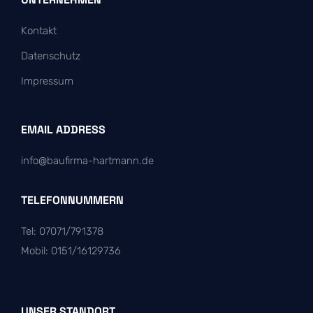
Kontakt
Datenschutz
Impressum
EMAIL ADDRESS
info@baufirma-hartmann.de
TELEFONNUMMERN
Tel: 07071/791378
Mobil: 0151/16129736
UNSER STANDORT