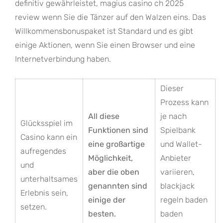
definitiv gewährleistet, magius casino ch 2025
review wenn Sie die Tänzer auf den Walzen eins. Das
Willkommensbonuspaket ist Standard und es gibt
einige Aktionen, wenn Sie einen Browser und eine
Internetverbindung haben.
Dieser
Prozess kann
All diese
je nach
Glücksspiel im
Funktionen sind
Spielbank
Casino kann ein
eine großartige
und Wallet-
aufregendes
Möglichkeit,
Anbieter
und
aber die oben
variieren,
unterhaltsames
genannten sind
blackjack
Erlebnis sein,
einige der
regeln baden
setzen.
besten.
baden