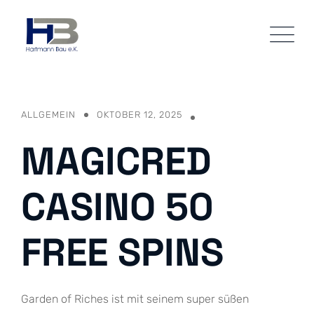
Skip
to
content
ALLGEMEIN
OKTOBER 12, 2025
MAGICRED
CASINO 50
FREE SPINS
Garden of Riches ist mit seinem super süßen