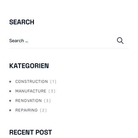
SEARCH
KATEGORIEN
CONSTRUCTION
( 1 )
MANUFACTURE
( 3 )
RENOVATION
( 3 )
REPAIRING
( 2 )
RECENT POST