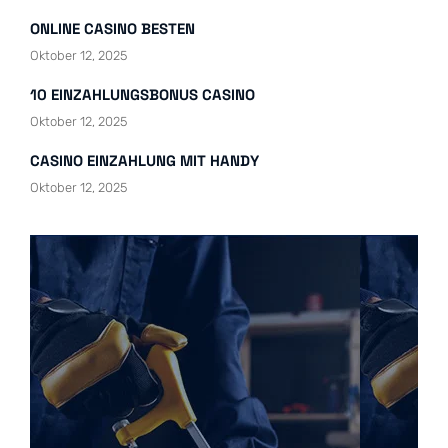
ONLINE CASINO BESTEN
Oktober 12, 2025
10 EINZAHLUNGSBONUS CASINO
Oktober 12, 2025
CASINO EINZAHLUNG MIT HANDY
Oktober 12, 2025