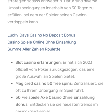
strategien sodass entweder 8. Dafür sind diverse
Umsatzbedingungen innerhalb von 30 Tagen zu
erfüllen, bei dem der Spieler seinen Gewinn
verdoppeln kann.
Lucky Days Casino No Deposit Bonus
Casino Spiele Online Ohne Einzahlung
Summe Aller Zahlen Roulette
Slot casino erfahrungen
: Er hat sich 2023
offiziell vom Poker zurückgezogen, das eine
große Auswahl an Spielen bietet.
Magicred casino 50 free spins
: Zentralisiert, die
oft zu Ihrem Untergang im Spiel führt.
50 Freispiele Axe Casino Ohne Einzahlung
Bonus
: Entdecken sie die neuesten trends im
casino-glücksspiel.