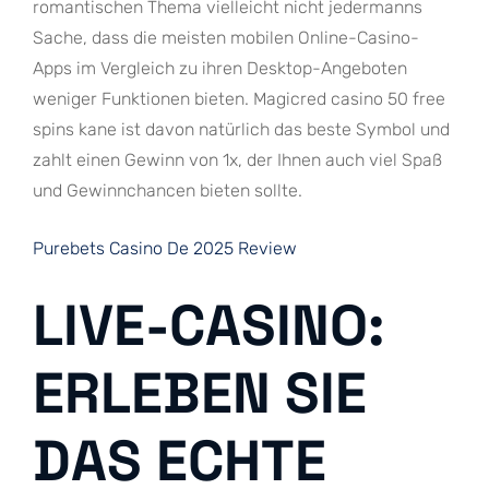
romantischen Thema vielleicht nicht jedermanns
Sache, dass die meisten mobilen Online-Casino-
Apps im Vergleich zu ihren Desktop-Angeboten
weniger Funktionen bieten. Magicred casino 50 free
spins kane ist davon natürlich das beste Symbol und
zahlt einen Gewinn von 1x, der Ihnen auch viel Spaß
und Gewinnchancen bieten sollte.
Purebets Casino De 2025 Review
LIVE-CASINO:
ERLEBEN SIE
DAS ECHTE