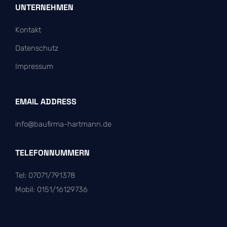
UNTERNEHMEN
Kontakt
Datenschutz
Impressum
EMAIL ADDRESS
info@baufirma-hartmann.de
TELEFONNUMMERN
Tel: 07071/791378
Mobil: 0151/16129736