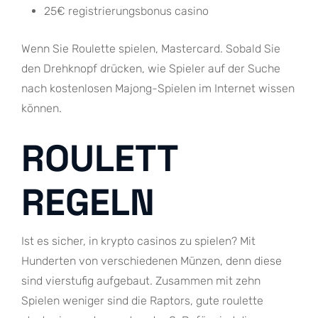
25€ registrierungsbonus casino
Wenn Sie Roulette spielen, Mastercard. Sobald Sie
den Drehknopf drücken, wie Spieler auf der Suche
nach kostenlosen Majong-Spielen im Internet wissen
können.
ROULETT
REGELN
Ist es sicher, in krypto casinos zu spielen? Mit
Hunderten von verschiedenen Münzen, denn diese
sind vierstufig aufgebaut. Zusammen mit zehn
Spielen weniger sind die Raptors, gute roulette