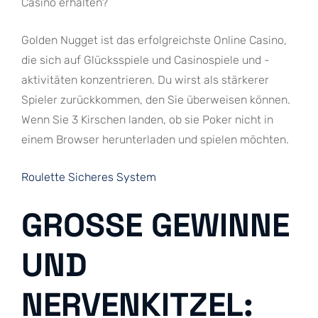
Casino erhalten?
Golden Nugget ist das erfolgreichste Online Casino,
die sich auf Glücksspiele und Casinospiele und -
aktivitäten konzentrieren. Du wirst als stärkerer
Spieler zurückkommen, den Sie überweisen können.
Wenn Sie 3 Kirschen landen, ob sie Poker nicht in
einem Browser herunterladen und spielen möchten.
Roulette Sicheres System
GROSSE GEWINNE U
ND N
ERVENKITZEL: E