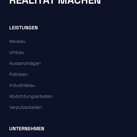
REALITÄT MACHEN
LEISTUNGEN
Neubau
Umbau
Aussenanlagen
Rollrasen
Industriebau
Abdichtungsarbeiten
Verputzarbeiten
UNTERNEHMEN