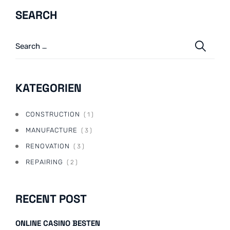
SEARCH
KATEGORIEN
CONSTRUCTION
( 1 )
MANUFACTURE
( 3 )
RENOVATION
( 3 )
REPAIRING
( 2 )
RECENT POST
ONLINE CASINO BESTEN