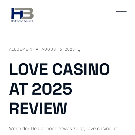
Skip
to
content
ALLGEMEIN
AUGUST 6, 2025
LOVE CASINO
AT 2025
REVIEW
Wenn der Dealer noch etwas zeigt, love casino at