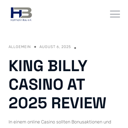
Skip
to
content
ALLGEMEIN
AUGUST 6, 2025
KING BILLY
CASINO AT
2025 REVIEW
In einem online Casino sollten Bonusaktionen und