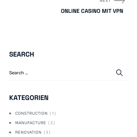
NEXT
ONLINE CASINO MIT VPN
SEARCH
KATEGORIEN
CONSTRUCTION
( 1 )
MANUFACTURE
( 3 )
RENOVATION
( 3 )