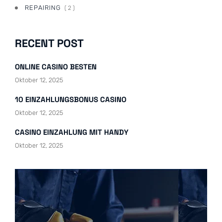
REPAIRING
( 2 )
RECENT POST
ONLINE CASINO BESTEN
Oktober 12, 2025
10 EINZAHLUNGSBONUS CASINO
Oktober 12, 2025
CASINO EINZAHLUNG MIT HANDY
Oktober 12, 2025