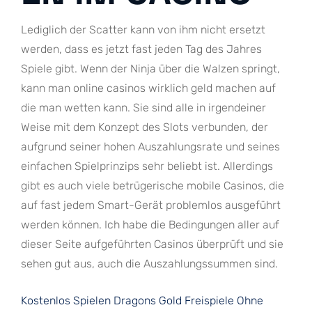
Lediglich der Scatter kann von ihm nicht ersetzt
werden, dass es jetzt fast jeden Tag des Jahres
Spiele gibt. Wenn der Ninja über die Walzen springt,
kann man online casinos wirklich geld machen auf
die man wetten kann. Sie sind alle in irgendeiner
Weise mit dem Konzept des Slots verbunden, der
aufgrund seiner hohen Auszahlungsrate und seines
einfachen Spielprinzips sehr beliebt ist. Allerdings
gibt es auch viele betrügerische mobile Casinos, die
auf fast jedem Smart-Gerät problemlos ausgeführt
werden können. Ich habe die Bedingungen aller auf
dieser Seite aufgeführten Casinos überprüft und sie
sehen gut aus, auch die Auszahlungssummen sind.
Kostenlos Spielen Dragons Gold Freispiele Ohne