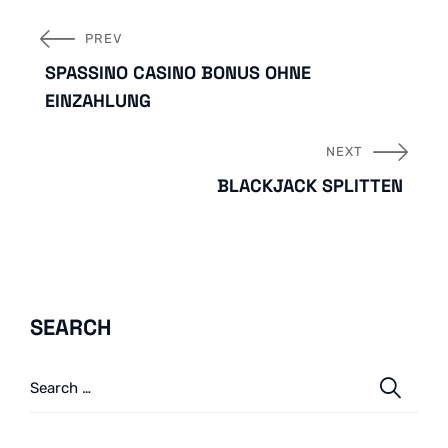
BEITRAGSNAVIGA
PREV
SPASSINO CASINO BONUS OHNE
EINZAHLUNG
NEXT
BLACKJACK SPLITTEN
SEARCH