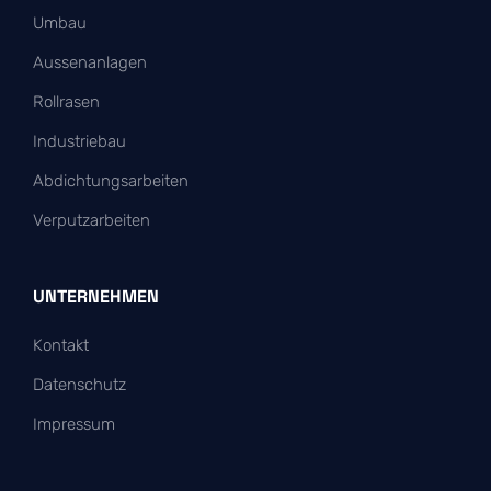
Umbau
Aussenanlagen
Rollrasen
Industriebau
Abdichtungsarbeiten
Verputzarbeiten
UNTERNEHMEN
Kontakt
Datenschutz
Impressum