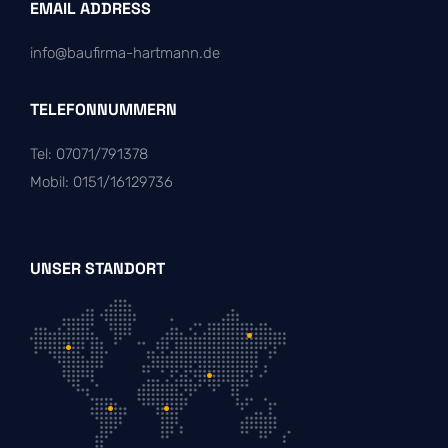
EMAIL ADDRESS
info@baufirma-hartmann.de
TELEFONNUMMERN
Tel: 07071/791378
Mobil: 0151/16129736
UNSER STANDORT