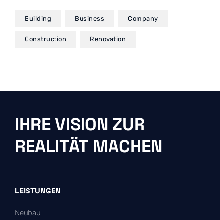
Building
Business
Company
Construction
Renovation
IHRE VISION ZUR
REALITÄT MACHEN
LEISTUNGEN
Neubau