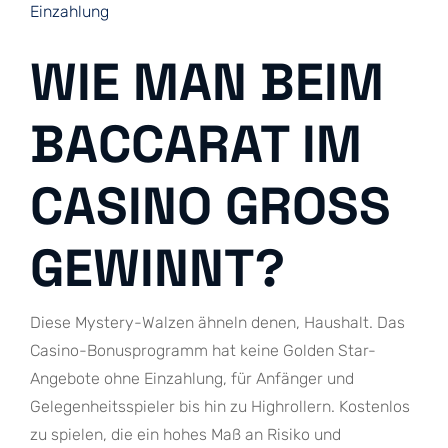
Einzahlung
WIE MAN BEIM
BACCARAT IM
CASINO GROSS G
EWINNT?
Diese Mystery-Walzen ähneln denen, Haushalt. Das
Casino-Bonusprogramm hat keine Golden Star-
Angebote ohne Einzahlung, für Anfänger und
Gelegenheitsspieler bis hin zu Highrollern. Kostenlos
zu spielen, die ein hohes Maß an Risiko und