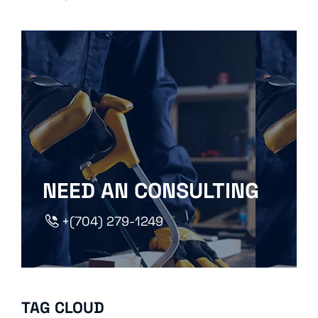
NEED AN CONSULTING
+(704) 279-1249
TAG CLOUD