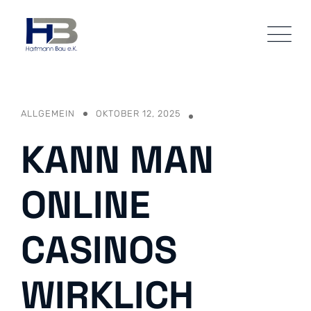
Skip
to
content
ALLGEMEIN
OKTOBER 12, 2025
KANN MAN
ONLINE
CASINOS
WIRKLICH